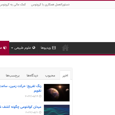
دستورالعمل همکاری با کرونوس
کمک مالی به کرونوس
ویدیوها
علوم طبیعی
عل
اخیر
محبوب
دیدگاه‌ها
برچسب‌ها
زنگ تفریح: حرکت زمین، ساعت
تقویم
2022/05/19
میدان کوانتومی چگونه کشف ش
2022/05/11