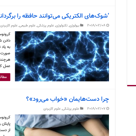
‘شوک‌های الکتریکی می‌توانند حافظه را برگردانن
2018/02/08
بیولوژی
,
تکنولوژی
,
علوم پزشکی
,
علوم طبیعی
,
علوم کاربردی
کرونوس
دادن ش
به یاد 
صورت با
هرچند 
عمل که
مطالع
چرا دست‌هایمان «خواب می‌رود»؟
2018/02/07
علوم پزشکی
,
علوم کاربردی
کرونوس
پایتان 
از دست