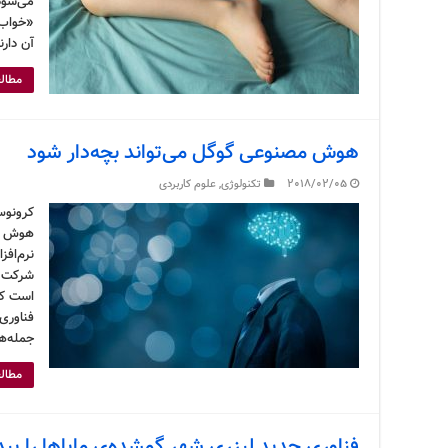
می‌شود.
«خواب‌ر
آن دارن
مطالع
هوش مصنوعی گوگل می‌تواند بچه‌دار شود
2018/02/05
تکنولوژی
,
علوم کاربردی
کرونوس
هوش مص
نرم‌افز
شرکت 
است که
فناوری
جمله‌ه
مطالع
فناوری جدید لیزری شهر گمشده‌ی مایاها را پیدا