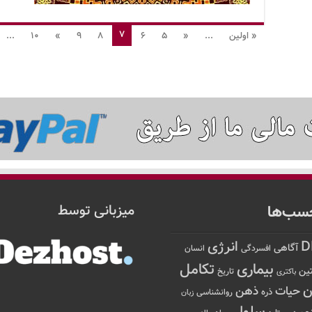
7
« اولین
...
«
5
6
8
9
»
10
...
سب‌ها
میزبانی توسط
D
انرژی
آگاهی
افسردگی
انسان
تکامل
بیماری
ین
تاریخ
باکتری
ن
حیات
ذهن
ذره
روانشناسی
زبان