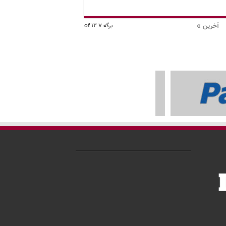
آخرین »
برگه 7 of 12