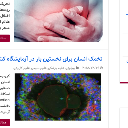
تحریک‌
روده‌ها
م
اختلال،
علائم ا
منجر ب
مطالع
تخمک انسان برای نخستین بار در آزمایشگاه 
2018/02/09
بیولوژی
,
علوم پزشکی
,
علوم طبیعی
,
علوم کاربردی
کرونوس
انسان 
دستاورد
اسکاتل
دانشمند
آزمایش
مطالع