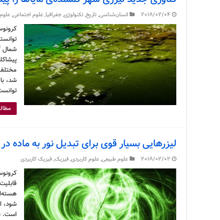
2018/02/04
انسان‌شناسی
,
تاریخ
,
تکنولوژی
,
جغرافیا
,
علوم اجتماعی
,
علوم 
توانسته
شمال گ
پیشاکل
شد، با
توانست
مطالع
لیزر‌هایی بسیار قوی برای تبدیل نور به ماده در
2018/02/02
علوم طبیعی
,
علوم کاربردی
,
فیزیک
,
فیزیک کاربردی
قابلیت 
هسته‌ای
شود، ا
است. ب