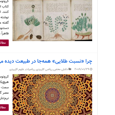
کرونوس 
کتاب ا
کنند. ا
نوشته ش
گفته م
دستنوشت
ظاهراً
مطالع
چرا «نسبت طلایی» همه‌جا در طبیعت دیده م
2018/01/29
دانش محض
,
ریاضی کاربردی
,
ریاضیات
,
علوم کاربردی
کرونوس
هیچ‌یک 
سمت خود
مصر گر
نرم‌تنا
مطالع