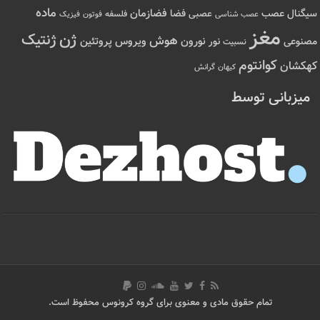
ماده
عصب
فضازمان
یگنال
فضا
عصبی
عصب شناسی
فلسفه
فوتون
فیزیک
مغز
ژن
ژنتیک
هوش
ویروس
نور
نورون
پروتئین
صنوعی
نسبیت
کوانتوم
هکشان
کیهان
گرانش
میزبانی توسط
تمام حقوق مادی و معنوی برای گروه کرونوس محفوظ است.