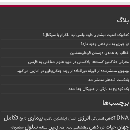
لاگ
ام‌یک امنیت بیشتری دارد: واتس‌اپ، تلگرام یا سیگنال؟
ا چیزی به نام ذهن وجود دارد؟
اب به همه‌ی دوستان قرنطینه‌نشین
رفی «کاگنتیو کست»، پادکستی در مورد علوم شناختی به فارسی
دیوی منتشرشده از قبیله دورافتاده‌ از روند جنگل‌زدایی در آمازون می‌گوید
دکست قندهار منتشر شد
 کوه یخ به تازگی از جنوبگان جدا شده
رچسب‌ها
تکامل
بیماری
DN
انرژی
آگاهی
اینشتین
افسردگی
انسان
تاریخ
باکتری
سلول
هان
حیات
ذهن
زمین
ذره
ستاره
روانشناسی
زمان
سیاهچاله
زبان