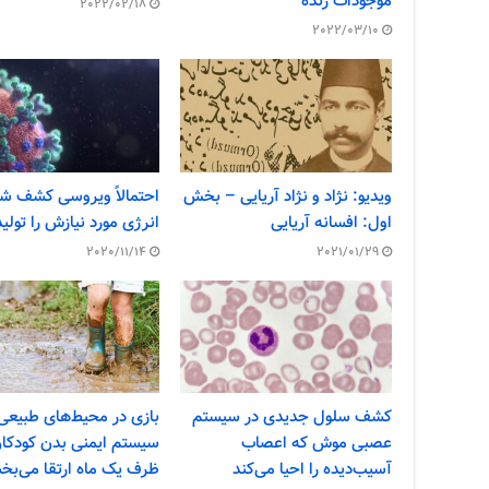
موجودات زنده
2022/02/18
2022/03/10
ویدیو: نژاد و نژاد آریایی – بخش
احتمالاً ویروسی کشف ش
اول: افسانه آریایی
انرژی مورد نیازش را تولید
2020/11/14
2021/01/29
کشف سلول جدیدی در سیستم
بازی در محیط‌های طبیعی
عصبی موش که اعصاب
سیستم ایمنی بدن کودکان
آسیب‌دیده را احیا می‌کند
ظرف یک ماه ارتقا می‌بخ