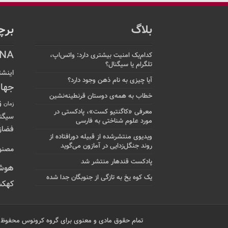
بلاگ
برچ
NA
کدام‌یک امنیت بیشتری دارد: واتس‌اپ،
تلگرام یا سیگنال؟
اینشت
آیا چیزی به نام ذهن وجود دارد؟
جها
خطاب به همه‌ی دوستان قرنطینه‌نشین
ز
زمان
معرفی «کاگنتیو کست»، پادکستی در
سیگن
مورد علوم شناختی به فارسی
فضاز
ویدیوی منتشرشده از قبیله دورافتاده‌ از
روند جنگل‌زدایی در آمازون می‌گوید
مصنو
پادکست قندهار منتشر شد
هوش
یک کوه یخ به تازگی از جنوبگان جدا شده
کهکش
تمام حقوق مادی و معنوی برای گروه کرونوس محفوظ