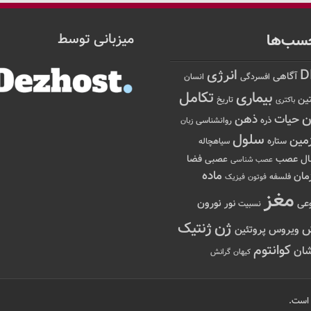
سب‌ها
میزبانی توسط
D
انرژی
آگاهی
افسردگی
انسان
تکامل
بیماری
ین
تاریخ
باکتری
ن
حیات
ذهن
ذره
روانشناسی
زبان
سلول
مین
ستاره
سیاهچاله
عصب
ال
فضا
عصبی
عصب شناسی
ماده
مان
فلسفه
فوتون
فیزیک
مغز
نور
نورون
عی
نسبیت
ژن
ژنتیک
ویروس
پروتئین
کوانتوم
ان
کیهان
گرانش
 است.