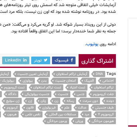
آزمایشات خیلی اتفاقی متوجه شد که اسمش روی تیتر روزنامه
های هن
شده بود
. در
روزنامه نوشته شده بود که اون زن نیست، بلکه مرد است
دوتی از این رویداد بسیار شوکه شد
.
او گریه می
کرد و می
گفت:
«
من د
جمله به نظر شما خنده
دار برسد؛ اما این اتفاق واقعاً افتاده بود
.
ادامه روی
یوتیوب
.
اشتراک گذاری
فیسبوک
تویتر
LinkedIn
Tags
DNA
آزمایش تراکم استخوان
آزمایش تعیین جنسیت
آزمایش
اجتماعی
المپیک
امتحان جنسیت
بدن
بیولوژی
بیولوژیک
تراکم استخوان
تست اعتیاد
تست تراکم استخوان
تست کروموزوم
جفت کروموزوم
جنس
جنسیت
جنسیت بیولوژیکی
دادگاه
دونده
دوی سرعت
رسانه
زن
زنان
ژن
ژن سوئیچ
طیف جنسیتی
عدالت
علم
فیزیولوژی
قانون
کرموزوم
کروموزوم Y
مرد
مسابقات بین المللی
نقص علمی
هرمون
هورمون مردانگی
ورزش
ورمون مردانگی