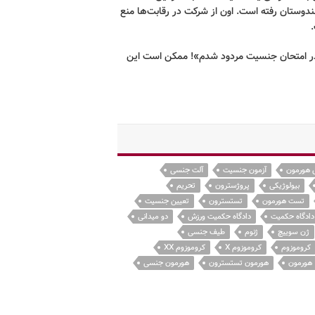
دوستان رفته است
.
اون از شرکت در رقابت
ها منع
.
ر امتحان جنسیت مردود شدم
»!
ممکن است این
 هورمون
آزمون جنسیت
آلت جنسی
بیولوژیکی
پروژسترون
تحریم
تست هورمون
تستسترون
تعیین جنسیت
دادگاه حکمیت
دادگاه حکمیت ورزش
دو میدانی
ژن سوییچ
ژنوم
طیف جنسی
کروموزوم
کروموزوم X
کروموزوم XX
هورمون
هورمون تستسترون
هورمون جنسی