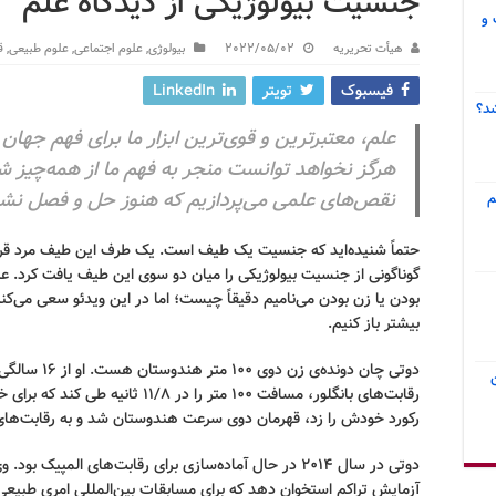
جنسیت بیولوژیکی از دیدگاه علم
 و
هیأت تحریریه
2022/05/02
بیولوژی
,
علوم اجتماعی
,
علوم طبیعی
,
ق
فیسبوک
تویتر
LinkedIn
د؟
علم، معتبرترین و قوی
ترین ابزار ما برای فهم جهان
هرگز نخواهد توانست منجر به فهم ما از همه‌چیز شود
نقص
های علمی می‌پردازیم که هنوز حل و فصل ن
م
حتماً شنیده‌اید که جنسیت یک طیف است
.
یک طرف این طیف مرد قرا
گوناگونی از جنسیت بیولوژیکی را میان دو سوی این طیف یافت کرد
.
عل
بودن یا زن بودن می‌نامیم دقیقاً چیست؛ اما در این ویدئو سعی می‌کنی
بیشتر باز کنیم
.
دوتی چان دونده
ی زن دوی ۱۰۰ متر هندوستان هست
.
او از ۱۶ سالگی به صورت حرفه
رقابت
های بانگلور، مسافت ۱۰۰ متر را در ۱۱
۸ ثانیه طی کند که برای خود رکوردی محسوب می
/
رکورد خودش را زد، قهرمان دوی سرعت هندوستان شد و به رقابت
های 
دوتی در سال ۲۰۱۴ در حال آماده‌سازی برای رقابت
های المپیک بود. و
آزمایش تراکم استخوان دهد که برای مسابقات بین‌المللی امری طبیعی 