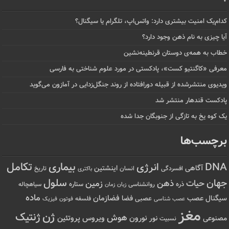
کدام‌یک امنیت بیشتری دارد: واتس‌اپ، تلگرام یا سیگنال؟
آیا چیزی به نام ذهن وجود دارد؟
خطاب به همه‌ی دوستان قرنطینه‌نشین
معرفی «کاگنتیو کست»، پادکستی در مورد علوم شناختی به فارسی
ویدیوی منتشرشده از قبیله دورافتاده‌ از روند جنگل‌زدایی در آمازون می‌گوید
پادکست قندهار منتشر شد
یک کوه یخ به تازگی از جنوبگان جدا شده
برچسب‌ها
تکامل
بیماری
DNA
انرژی
آگاهی
اینشتین
افسردگی
انسان
تاریخ
باکتری
سلول
جهان
حیات
ذهن
زمین
ذره
ستاره
روانشناسی
زمان
سیاهچاله
زبان
ماده
عصب
فضازمان
سیگنال
فضا
عصبی
عصب شناسی
فلسفه
فوتون
فیزیک
مغز
ژن
ژنتیک
هوش
ویروس
نور
نورون
پروتئین
مصنوعی
نسبیت