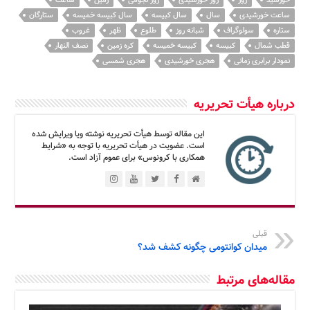
خورشید
روز
روز خورشیدی
روز نجومی
زمین
ساعت
ساعت خورشیدی
سال
سال کبیسه
سال کبیسه خمیسه
ستارگان
ستاره
سولوگراف
شبانه روز
طلوع
ظهر
غروب
قطب شمال
کبیسه
کبیسه خمیسه
کره زمین
نصف النهار
نمودار برابری زمانی
هجری خورشیدی
هجری شمسی
درباره هیأت تحریریه
این مقاله توسط هیأت تحریریه نوشته ویا ویرایش شده
است. عضویت در هیأت تحریریه با توجه به «شرایط
همکاری با کرونوس» برای عموم آزاد است.
قبلی
میدان کوانتومی چگونه کشف شد؟
مقاله‌های مرتبط