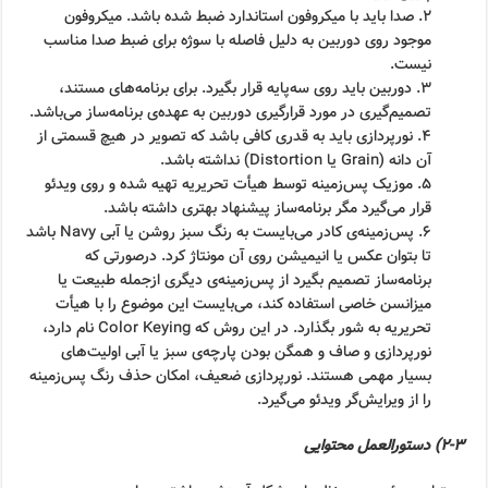
۲. صدا باید با میکروفون استاندارد ضبط شده باشد. میکروفون
موجود روی دوربین به دلیل فاصله با سوژه برای ضبط صدا مناسب
نیست.
۳. دوربین باید روی سه‌پایه قرار بگیرد. برای برنامه‌های مستند،
تصمیم‌گیری در مورد قرارگیری دوربین به عهده‌ی برنامه‌ساز می‌باشد.
۴. نورپردازی باید به قدری کافی باشد که تصویر در هیچ قسمتی از
آن دانه (Grain یا Distortion) نداشته باشد.
۵. موزیک پس‌زمینه توسط هیأت تحریریه تهیه شده و روی ویدئو
قرار می‌گیرد مگر برنامه‌ساز پیشنهاد بهتری داشته باشد.
۶. پس‌زمینه‌ی کادر می‌بایست به رنگ سبز روشن یا آبی Navy باشد
تا بتوان عکس یا انیمیشن روی آن مونتاژ کرد. درصورتی که
برنامه‌ساز تصمیم بگیرد از پس‌زمینه‌ی دیگری ازجمله طبیعت یا
میزانسن خاصی استفاده کند، می‌بایست این موضوع را با هیأت
تحریریه به شور بگذارد. در این روش که Color Keying نام دارد،
نورپردازی و صاف و همگن بودن پارچه‌ی سبز یا آبی اولیت‌های
بسیار مهمی هستند. نورپردازی ضعیف، امکان حذف رنگ پس‌زمینه
را از ویرایش‌گر ویدئو می‌گیرد.
۲-۳) دستورالعمل محتوایی