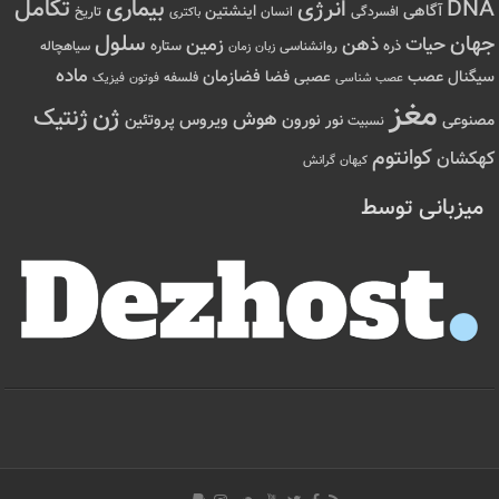
تکامل
بیماری
DNA
انرژی
آگاهی
اینشتین
افسردگی
انسان
تاریخ
باکتری
سلول
جهان
حیات
ذهن
زمین
ذره
ستاره
روانشناسی
زمان
سیاهچاله
زبان
ماده
عصب
فضازمان
سیگنال
فضا
عصبی
عصب شناسی
فلسفه
فوتون
فیزیک
مغز
ژن
ژنتیک
هوش
ویروس
نور
نورون
پروتئین
مصنوعی
نسبیت
کوانتوم
کهکشان
کیهان
گرانش
میزبانی توسط