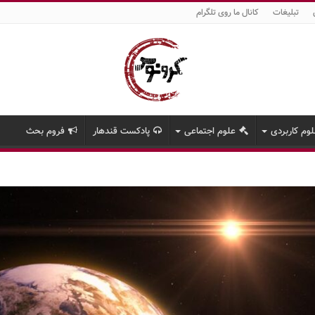
تبلیغات
کانال ما روی تلگرام
وم کاربردی
علوم اجتماعی
پادکست قندهار
فروم بحث