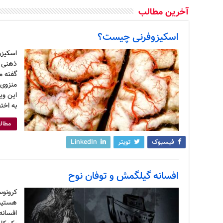
آخرین مطالب
اسکیزوفرنی چیست؟
اسکیزو
ذهنی ا
گفته م
منزوی 
این وی
به اخت
مطالع
فیسبوک
تویتر
LinkedIn
افسانه گیلگمش و توفان نوح
کرونوس
هستیم.