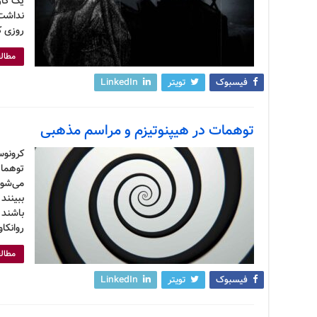
یک کار
نداشت؛
روزی ک
مطالع
فیسبوک
تویتر
LinkedIn
توهمات در هیپنوتیزم و مراسم مذهبی
کرونوس
توهماتی
می‌شون
ببینند
باشند 
روانکا
مطالع
فیسبوک
تویتر
LinkedIn