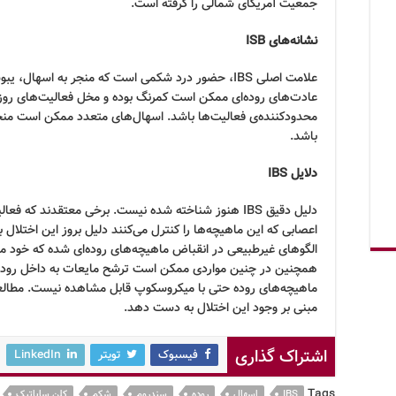
جمعیت آمریکای شمالی را گرفته است.
نشانه‌های
ISB
علامت اصلی
IBS
، حضور درد شکمی است که منجر به اسهال، یبوست
عادت‌های روده‌ای ممکن است کمرنگ بوده و مخل فعالیت‌های روز
محدودکننده‌ی فعالیت‌ها باشد. اسهال‌های متعدد ممکن است منجر
باشد.
دلایل
IBS
دلیل دقیق
IBS
هنوز شناخته شده نیست. برخی معتقدند که فعالی
اعصابی که این ماهیچه‌ها را کنترل می‌کنند دلیل بروز این اختلال 
الگوهای غیرطبیعی در انقباض ماهیچه‌های روده‌ای شده که خود من
همچنین در چنین مواردی ممکن است ترشح مایعات به داخل روده نی
ماهیچه‌های روده حتی با میکروسکوپ قابل مشاهده نیست. مطالعه
مبنی بر وجود این اختلال به دست دهد.
اشتراک گذاری
فیسبوک
تویتر
LinkedIn
Tags
IBS
اسهال
روده
سندروم
شکم
کلن ساپاتیک