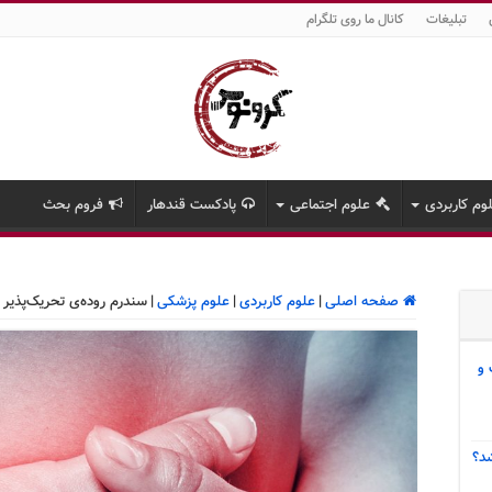
تبلیغات
کانال ما روی تلگرام
وم کاربردی
علوم اجتماعی
پادکست قندهار
فروم بحث
صفحه اصلی
|
علوم کاربردی
|
علوم پزشکی
|
سندرم روده‌ی تحریک‌پذیر
 و
د؟