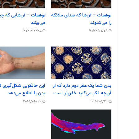
توهمات – آن‌ها که صدای ملائکه
توهمات – آن‌هایی که چی
را می‌شنوند
می‌بینند
2021/12/25
2022/01/08
بدن شما یک مغز دوم دارد که از
این خالکوبی شکل‌گیری تو
آن‌چه فکر می‌کنید خفن‌تر است
بدن را اطلاع می‌دهد
2018/04/20
2018/05/31