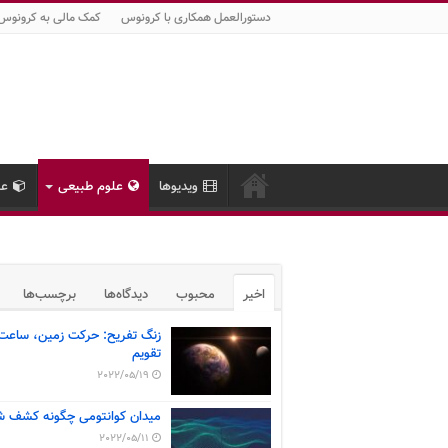
دستورالعمل همکاری با کرونوس
کمک مالی به کرونوس
ویدیوها
علوم طبیعی
عل
اخیر
محبوب
دیدگاه‌ها
برچسب‌ها
زنگ تفریح: حرکت زمین، ساعت
تقویم
2022/05/19
میدان کوانتومی چگونه کشف ش
2022/05/11