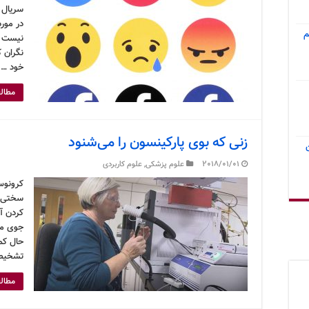
در مورد
م
نیست تا
نگران 
خود …
مطالع
زنی که بوی پارکینسون را می‌شنود
2018/01/01
علوم پزشکی
,
علوم کاربردی
کرونوس
سختی اس
کردن آن
جوی میل
حال کم
تشخیص
مطالع