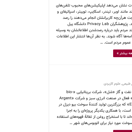
ت نشان می‌دهد اپلیکیشن‌های محبوب تلفن‌های
مانند اوبر، تیندر، اسکایپ، توییتر، اسپاتیفای و
ت هرآن‌چه کاربرانشان انجام می‌دهند را رصد
می‌کنند. پژوهشگران Privacy Lab دانشگاه ییل
د مردم باید درباره رصدشدن اطلاعاتشان به وسیله
امه‌ها آگاه شوند. به نظر آن‌ها انتشار این اطلاعات
 عموم مردم است. …
ه بیشتر »
 طبیعی
,
علوم کاربردی
شرکت نفت و گاز «شل»، شرکت بریتانیایی «bio-
bean» فعال در صنعت انرژی سبز و شرکت «Argent
Energy» که بزرگترین تولید کنندۀ سوخت بیو‌ دیزل در
ا است، با همکاری یکدیگر پروژه‌ای را به اجرا
اند تا با استخراج روغن از تفالۀ قهوه‌های استفاده
وخت مورد نیاز برای اتوبوس‌های شهر …