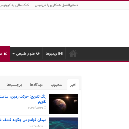
دستورالعمل همکاری با کرونوس
کمک مالی به کرونوس
ویدیوها
علوم طبیعی
عل
اخیر
محبوب
دیدگاه‌ها
برچسب‌ها
زنگ تفریح: حرکت زمین، ساعت
تقویم
2022/05/19
میدان کوانتومی چگونه کشف ش
2022/05/11