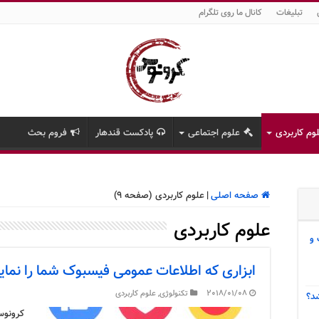
تبلیغات
کانال ما روی تلگرام
وم کاربردی
علوم اجتماعی
پادکست قندهار
فروم بحث
صفحه اصلی
|
علوم کاربردی (صفحه 9)
علوم کاربردی
 و
ابزاری که اطلاعات عمومی فیسبوک شما را نم
2018/01/08
تکنولوژی
,
علوم کاربردی
د؟
کرونوس