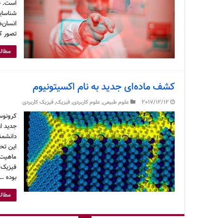
است. چ
انسان‌
تصور کن
مطالع
کشف ماده‌ای جدید به نام اکسیتونیوم
2017/12/12
علوم طبیعی
,
علوم کاربردی
,
فیزیک
,
فیزیک کاربردی
کرونوس
دانشمند
ماهیت ا
فیزیک 
بوده …
مطالع