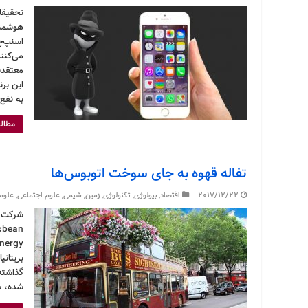
تحقیقا
هوشمند 
اسنپ‌چ
معتقدن
این برن
به نفع
مطالع
تفاله قهوه به جای سوخت اتوبوس‌ها
2017/12/22
اقتصاد
,
بیولوژی
,
تکنولوژی
,
زمین
,
شیمی
,
علوم اجتماعی
,
علوم
بریتانی
گذاشته‌
شده، س