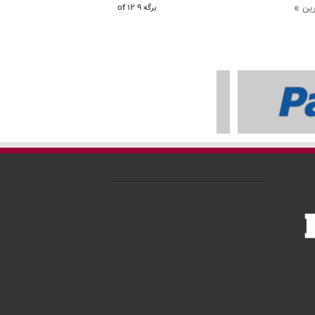
ین »
برگه 9 of 12