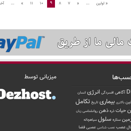
9
« اولین
...
«
7
8
10
11
»
...
آخر
سب‌ها
میزبانی توسط
D
انرژی
آگاهی
افسردگی
انسان
تکامل
بیماری
ین
تاریخ
باکتری
ن
حیات
ذهن
ذره
روانشناسی
زبان
سلول
مین
ستاره
سیاهچاله
عصب
ال
فضا
عصبی
عصب شناسی