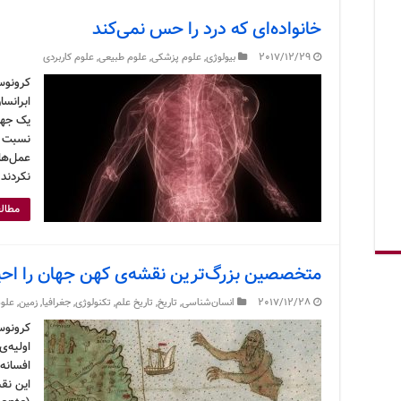
خانواده‌ای که درد را حس نمی‌کند
2017/12/29
بیولوژی
,
علوم پزشکی
,
علوم طبیعی
,
علوم کاربردی
کرونوس 
ابرانسا
یک جهش
نسبت ب
عمل‌ها
نکردند.
مطالع
متخصصین بزرگ‌ترین نقشه‌ی کهن جهان را احیا
2017/12/28
انسان‌شناسی
,
تاریخ
,
تاریخ علم
,
تکنولوژی
,
جغرافیا
,
زمین
,
علوم
کرونوس
اولیه‌ی
افسانه‌