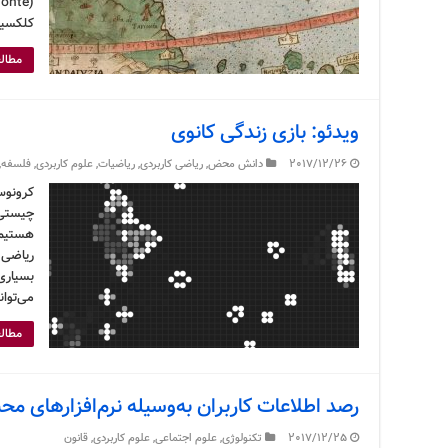
کلکسیو
مطالع
ویدئو: بازی زندگی کانوی
2017/12/26
دانش محض
,
ریاضی کاربردی
,
ریاضیات
,
علوم کاربردی
,
فلسفه
,
کرونوس
چیستی 
هستیم.
ریاضی 
بسیاری
می‌توان
مطالع
رصد اطلاعات کاربران به‌وسیله نرم‌افزارهای مح
2017/12/25
تکنولوژی
,
علوم اجتماعی
,
علوم کاربردی
,
قانون