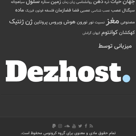
سلول
جهان
حیات
ذهن
زمین
ذره
ستاره
روانشناسی
زمان
سیاهچاله
زبان
ماده
عصب
فضازمان
سیگنال
فضا
عصبی
عصب شناسی
فلسفه
فوتون
فیزیک
مغز
ژن
ژنتیک
هوش
ویروس
نور
نورون
پروتئین
مصنوعی
نسبیت
کوانتوم
کهکشان
کیهان
گرانش
میزبانی توسط
تمام حقوق مادی و معنوی برای گروه کرونوس محفوظ است.