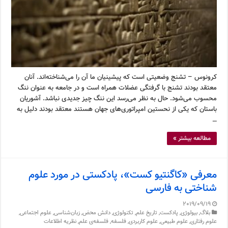
کرونوس – تشنج وضعیتی است که پیشینیان ما آن را می‌شناخته‌اند. آنان
معتقد بودند تشنج با گرفتگی عضلات همراه است و در جامعه به عنوان ننگ
محسوب می‌شود. حال به نظر می‌رسد این ننگ چیز جدیدی نباشد. آشوریان
باستان که یکی از نحستین امپراتوری‌های جهان هستند معتقد بودند دلیل به
…
مطالعه بیشتر »
معرفی «کاگنتیو کست»، پادکستی در مورد علوم
شناختی به فارسی
2019/09/19
بلاگ
,
بیولوژی
,
پادکست
,
تاریخ علم
,
تکنولوژی
,
دانش محض
,
زبان‌شناسی
,
علوم اجتماعی
,
علوم رفتاری
,
علوم طبیعی
,
علوم کاربردی
,
فلسفه
,
فلسفه‌ی علم
,
نظریه اطلاعات