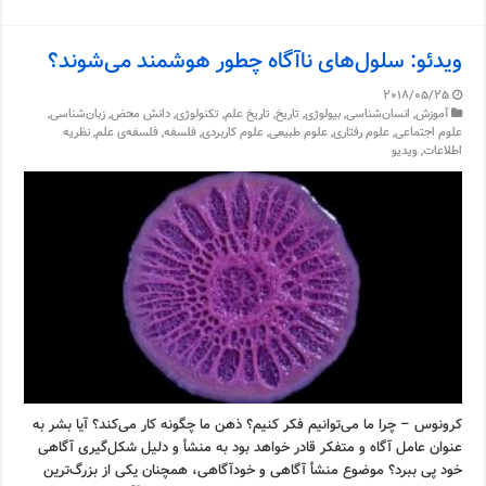
ویدئو: سلول‌های ناآگاه چطور هوشمند می‌شوند؟
2018/05/25
آموزش
,
انسان‌شناسی
,
بیولوژی
,
تاریخ
,
تاریخ علم
,
تکنولوژی
,
دانش محض
,
زبان‌شناسی
,
علوم اجتماعی
,
علوم رفتاری
,
علوم طبیعی
,
علوم کاربردی
,
فلسفه
,
فلسفه‌ی علم
,
نظریه
اطلاعات
,
ویدیو
کرونوس – چرا ما می‌توانیم فکر کنیم؟ ذهن ما چگونه کار می‌کند؟ آیا بشر به
عنوان عامل آگاه و متفکر قادر خواهد بود به منشأ و دلیل شکل‌گیری آگاهی
خود پی ببرد؟ موضوع منشأ آگاهی و خودآگاهی، همچنان یکی از بزرگ‌ترین