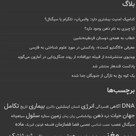
بلاگ
کدام‌یک امنیت بیشتری دارد: واتس‌اپ، تلگرام یا سیگنال؟
آیا چیزی به نام ذهن وجود دارد؟
خطاب به همه‌ی دوستان قرنطینه‌نشین
معرفی «کاگنتیو کست»، پادکستی در مورد علوم شناختی به فارسی
ویدیوی منتشرشده از قبیله دورافتاده‌ از روند جنگل‌زدایی در آمازون می‌گوید
پادکست قندهار منتشر شد
یک کوه یخ به تازگی از جنوبگان جدا شده
برچسب‌ها
تکامل
بیماری
DNA
انرژی
آگاهی
اینشتین
افسردگی
انسان
تاریخ
باکتری
سلول
جهان
حیات
ذهن
زمین
ذره
ستاره
روانشناسی
زمان
سیاهچاله
زبان
ماده
عصب
فضازمان
سیگنال
فضا
عصبی
عصب شناسی
فلسفه
فوتون
فیزیک
مغز
ژنتیک