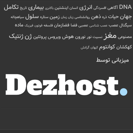
تکامل
بیماری
DNA
انرژی
آگاهی
اینشتین
افسردگی
انسان
تاریخ
باکتری
سلول
جهان
حیات
ذهن
زمین
ذره
ستاره
روانشناسی
زمان
سیاهچاله
زبان
ماده
عصب
فضازمان
سیگنال
فضا
عصبی
عصب شناسی
فلسفه
فوتون
فیزیک
مغز
ژن
ژنتیک
هوش
ویروس
نور
نورون
پروتئین
مصنوعی
نسبیت
کوانتوم
کهکشان
کیهان
گرانش
میزبانی توسط