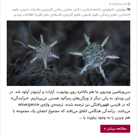
2018/10/08
بیولوژی
,
تکنولوژی
,
جامعه‌شناسی
,
دانش محض
,
ریاضی کاربردی
,
ریاضیات
,
شیمی
,
علوم
اجتماعی
,
علوم پزشکی
,
علوم طبیعی
,
علوم کاربردی
,
فلسفه‌ی علم
,
نظریه اطلاعات
,
ویدیو
سی‌ویکمین ویدیوی ما هم بالاخره روی یوتیوب، آپارات و آیتیونز آپلود شد. در
این ویدئو، به یکی دیگر از ویژگی‌های رمزآلود هستی می‌پردازیم. «برآمدگی»
که در فارسی ظهوریافتگی نیز ترجمه شده، ترجمه‌ی واژه‌ی emergence
می‌باشد. برآمدگی هنگامی اتفاق می‌افتد که مجموع اعضای یک مجموعه با
هم چیزی را به وجود بیاورند یا …
مطالعه بیشتر »