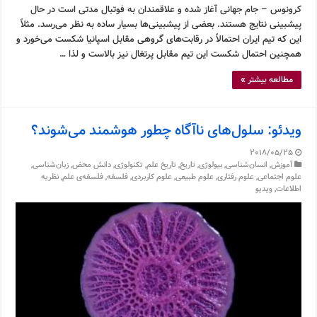
کرونوس – جام جهانی آغاز شده و علاقمندان به فوتبال مدتی است در حال
پیشبینی نتایج هستند. بعضی از پیشبینی‌ها بسیار ساده به نظر می‌رسد. مثلاً
این که تیم ایران احتمالاً در رقابت‌های گروهی مقابل اسپانیا شکست می‌خورد و
همچنین احتمال شکست این تیم مقابل پرتغال نیز بالاست و لذا …
مطالعه بیشتر »
ویدئو: سلول‌های ناآگاه چطور هوشمند می‌شوند؟
2018/05/25
آموزش
,
انسان‌شناسی
,
بیولوژی
,
تاریخ
,
تاریخ علم
,
تکنولوژی
,
دانش محض
,
زبان‌شناسی
,
علوم اجتماعی
,
علوم رفتاری
,
علوم طبیعی
,
علوم کاربردی
,
فلسفه
,
فلسفه‌ی علم
,
نظریه
اطلاعات
,
ویدیو