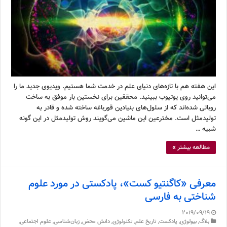
این هفته هم با تازه‌های دنیای علم در خدمت شما هستیم. ویدیوی جدید ما را
می‌توانید روی یوتیوب ببینید. محققین برای نخستین بار موفق به ساخت
روباتی شده‌اند که از سلول‌های بنیادین قورباغه ساخته شده و قادر به
تولیدمثل است. مخترعین این ماشین می‌گویند روش تولیدمثل در این گونه
شبیه …
مطالعه بیشتر »
معرفی «کاگنتیو کست»، پادکستی در مورد علوم
شناختی به فارسی
2019/09/19
بلاگ
,
بیولوژی
,
پادکست
,
تاریخ علم
,
تکنولوژی
,
دانش محض
,
زبان‌شناسی
,
علوم اجتماعی
,