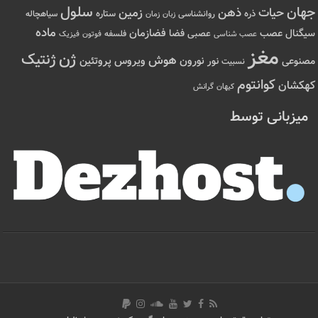
سلول
جهان
حیات
ذهن
زمین
ذره
ستاره
روانشناسی
زمان
سیاهچاله
زبان
ماده
عصب
فضازمان
سیگنال
فضا
عصبی
عصب شناسی
فلسفه
فوتون
فیزیک
مغز
ژن
ژنتیک
هوش
ویروس
نور
نورون
پروتئین
مصنوعی
نسبیت
کوانتوم
کهکشان
کیهان
گرانش
میزبانی توسط