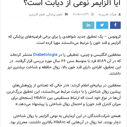
آیا آلزایمر نوعی از دیابت است؟
هیأت تحریریه
2018/01/31
علوم پزشکی
,
علوم کاربردی
کرونوس – یک تحقیق جدید شواهدی را برای برخی فرضیه‌های پزشکی که
آلزایمر و قند خون را مرتبط می‌دانستند مهیا کرده است.
محققین انگلیسی و چینی، تحقیقی را در
Diabetologia
منتشر کرده‌اند
که در آن ۵۱۸۹ فرد با متوسط سنی ۶۶ سال مورد بررسی قرار گرفتند. در
این تحقیق، افرادی دارای قند خون بالا، زوال حافظه و شناخت بیشتری نیز
داشتند.
محققین در بیانیه‌ای اعلام کردند: «در حالی که تعدادی از پژوهش‌های
پیشین زوال شناختی را با دیابت مرتبط می‌دانستند، این تحقیق بزرگ‌ترین
آن‌ها در نوع خود است که ارتباط مستقیمی بین HbA1c (سنجه‌ای برای
میزان کنترل قند خون) و احتمال زوال شناختی را پیشنهاد می‌دهد.»
همه‌ی شرکت‌کنندگان در این آزمایش به نوعی آلزایمر یا زوال شناختی
دچار بودند. اما زوال در آن‌هایی که HbA1c بالاتری داشتند، محرزتر بود.