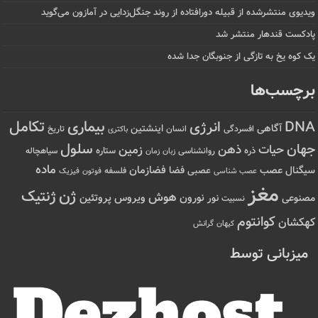
ویدیوی منتشرشده از قبیله دورافتاده‌ از روند جنگل‌زدایی در آمازون می‌گوید
پادکست قندهار منتشر شد
یک کوه یخ به تازگی از جنوبگان جدا شده
برچسب‌ها
تکامل
بیماری
DNA
انرژی
آگاهی
اینشتین
افسردگی
انسان
تاریخ
باکتری
سلول
جهان
حیات
ذهن
زمین
ذره
ستاره
روانشناسی
زمان
سیاهچاله
زبان
ماده
عصب
فضازمان
سیگنال
فضا
عصبی
عصب شناسی
فلسفه
فوتون
فیزیک
مغز
ژن
ژنتیک
هوش
ویروس
نور
نورون
پروتئین
مصنوعی
نسبیت
کوانتوم
کهکشان
کیهان
گرانش
میزبانی توسط