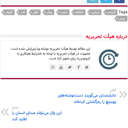
Tags
آلزایمر
بیماری
حافظه
دیابت
زوال
عقل
قند
گلوکز
مرض
درباره هیأت تحریریه
این مقاله توسط هیأت تحریریه نوشته ویا ویرایش شده است.
عضویت در هیأت تحریریه با توجه به «شرایط همکاری با
کرونوس» برای عموم آزاد است.
قبلی
دانشمندان می‌گویند دست‌نوشته‌های
ووینیچ را رمزگشایی کرده‌اند
بعدی
این وال می‌تواند صدای انسان را
تقلید کند