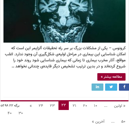
کرونوس – یکی از مشکلات بزرگ بر سر راه تحقیقات آلزایمر این است که
امکان شناسایی این بیماری در مراحل اولیه‌ی شکل‌گیری آن وجود ندارد. اغلب
مواقع، آثار مخرب بیماری تا زمانی که بیماری شناسایی شود روند خود را
شروع کرده‌اند و در بدین ترتیب تشخیص دیگر فایده‌ی چندانی نخواهد …
مطالعه بیشتر »
22
« اولین
...
10
20
21
23
24
»
برگه 22 of 98
40
30
50
...
آخرین »