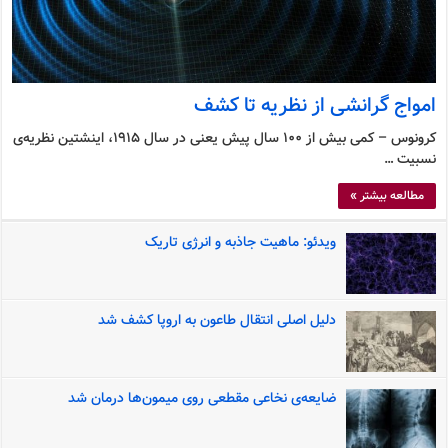
امواج گرانشی از نظریه تا کشف
کرونوس – کمی بیش از 100 سال پیش یعنی در سال 1915، اینشتین نظریه‌ی
نسبیت …
مطالعه بیشتر »
ویدئو: ماهیت جاذبه و انرژی تاریک
دلیل اصلی انتقال طاعون به اروپا کشف شد
ضایعه‌ی نخاعی مقطعی روی میمون‌ها درمان شد