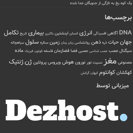
 کوه یخ به تازگی از جنوبگان جدا شده
رچسب‌ها
تکامل
بیماری
DN
انرژی
آگاهی
اینشتین
افسردگی
انسان
تاریخ
باکتری
سلول
هان
حیات
ذهن
زمین
ذره
ستاره
روانشناسی
زمان
سیاهچاله
زبان
ماده
عصب
فضازمان
یگنال
فضا
عصبی
عصب شناسی
فلسفه
فوتون
فیزیک
مغز
ژن
ژنتیک
هوش
ویروس
نور
نورون
پروتئین
صنوعی
نسبیت
کوانتوم
هکشان
کیهان
گرانش
میزبانی توسط