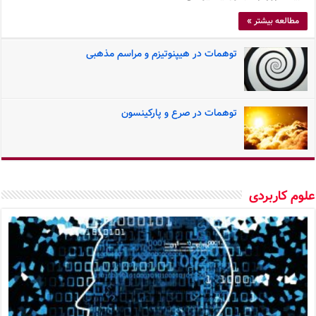
مطالعه بیشتر »
توهمات در هیپنوتیزم و مراسم مذهبی
توهمات در صرع و پارکینسون
وم کاربردی