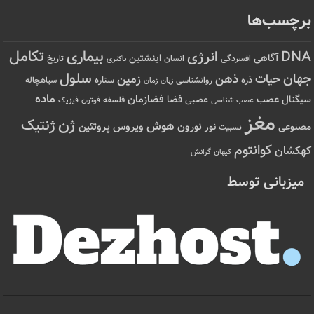
رچسب‌ها
تکامل
بیماری
DN
انرژی
آگاهی
اینشتین
افسردگی
انسان
تاریخ
باکتری
سلول
هان
حیات
ذهن
زمین
ذره
ستاره
روانشناسی
زمان
سیاهچاله
زبان
ماده
عصب
فضازمان
یگنال
فضا
عصبی
عصب شناسی
فلسفه
فوتون
فیزیک
مغز
ژن
ژنتیک
هوش
ویروس
نور
نورون
پروتئین
صنوعی
نسبیت
کوانتوم
هکشان
کیهان
گرانش
میزبانی توسط