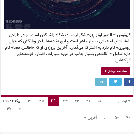
کرونوس – الئنور لوتز پژوهشگر ارشد دانشگاه واشنگتن است. او در طراحی
نقشه‌های اطلاعاتی بسیار ماهر است و این نقشه‌ها را در وبلاگش که «وال
رومیزی» نام دارد به اشتراک می‌گذارد. آخرین پروژه‌ی او که «اطلس فضا» نام
دارد شامل ۱۰ نقشه‌ی بسیار جالب در مورد سیارات، اقمار، خوشه‌های
کهکشانی …
مطالعه بیشتر »
24
« اولین
...
10
20
22
23
25
26
برگه 24 of 98
30
»
40
50
...
آخرین »