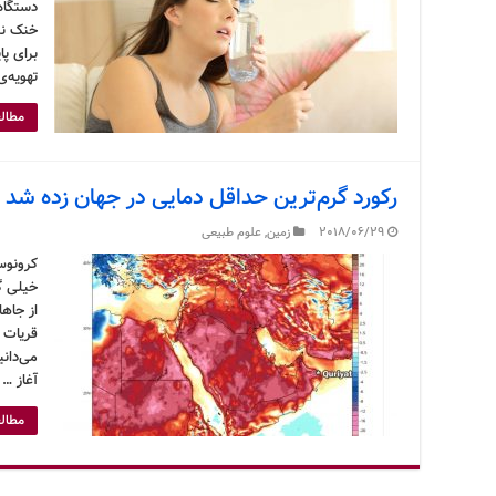
دستگاه 
خنک نگ
برای پا
تهویه‌
مطالع
رکورد گرم‌ترین حداقل دمایی در جهان زده شد
2018/06/29
زمین
,
علوم طبیعی
خیلی گ
قریات 
می‌دانی
آغاز …
مطالع