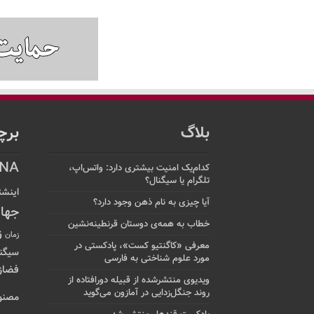
بلاگ
برچ
NA
کدام‌یک امنیت بیشتری دارد: واتس‌اپ،
تلگرام یا سیگنال؟
اینشت
آیا چیزی به نام ذهن وجود دارد؟
جها
خطاب به همه‌ی دوستان قرنطینه‌نشین
ز
زمان
معرفی «کاگنتیو کست»، پادکستی در
سیگن
مورد علوم شناختی به فارسی
فضاز
ویدیوی منتشرشده از قبیله دورافتاده‌ از
روند جنگل‌زدایی در آمازون می‌گوید
مصنو