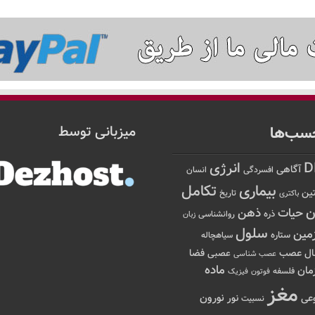
سب‌ها
میزبانی توسط
D
انرژی
آگاهی
افسردگی
انسان
تکامل
بیماری
ین
تاریخ
باکتری
ن
حیات
ذهن
ذره
روانشناسی
زبان
سلول
مین
ستاره
سیاهچاله
عصب
ال
فضا
عصبی
عصب شناسی
ماده
مان
فلسفه
فوتون
فیزیک
مغز
نور
نورون
عی
نسبیت