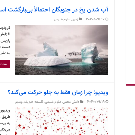
آب شدن یخ در جنوبگان احتمالاً بی‌بازگشت ا
2020/09/27
زمین
,
علوم طبیعی
کرونوس
افزایش 
پاریس ذ
منتشر 
مطالع
ویدیو: چرا زمان فقط به جلو حرکت می‌کند؟
2020/09/19
دانش محض
,
علوم طبیعی
,
فلسفه
,
فیزیک
,
ویدیو
ویدیوی 
طریق ه
به پرس
می‌کنیم