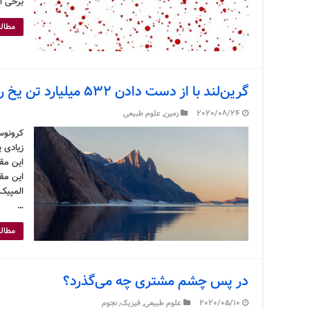
برخی از
مطالع
گرین‌لند با از دست دادن ۵۳۲ میلیارد تن یخ رکورد تازه‌ای به جا گذاشت
2020/08/24
زمین
,
علوم طبیعی
این مقد
المپیک 
…
مطالع
در پس چشم مشتری چه می‌گذرد؟
2020/05/10
علوم طبیعی
,
فیزیک
,
نجوم