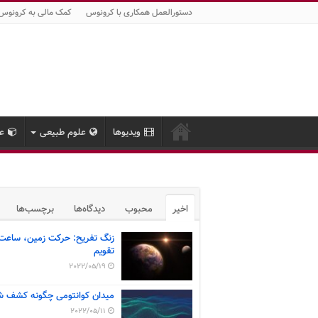
دستورالعمل همکاری با کرونوس
کمک مالی به کرونوس
ویدیوها
علوم طبیعی
عل
اخیر
محبوب
دیدگاه‌ها
برچسب‌ها
زنگ تفریح: حرکت زمین، ساعت
تقویم
2022/05/19
میدان کوانتومی چگونه کشف ش
2022/05/11