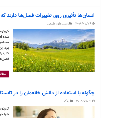
انسان‌ها تأثیری روی تغییرات فصل‌ها دارند که ق
2018/07/24
زمین
,
علوم طبیعی
شده ادع
مستقیمی
بود. پ
کالیفرن
فصل‌ها
…
مطالع
چگونه با استفاده از دانش خانه‌مان را در تابست
2018/07/21
بلاگ
کرونوس
هوا خیل