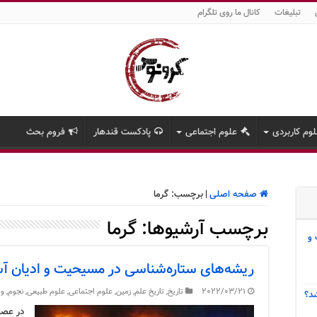
تبلیغات
کانال ما روی تلگرام
وم کاربردی
علوم اجتماعی
پادکست قندهار
فروم بحث
صفحه اصلی
|
برچسب:
گرما
برچسب آرشیوها:
گرما
 و
ریشه‌های ستاره‌شناسی در مسیحیت و ادیان آ
2022/03/21
تاریخ
,
تاریخ علم
,
زمین
,
علوم اجتماعی
,
علوم طبیعی
,
نجوم
,
وی
د؟
در عصر 