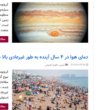
کرونوس
سیاره‌
منظومه
زمین ک
متعدد و
مطالع
دمای هوا در ۴ سال آینده به طور غیرعادی بالا خواهد بود
2018/08/17
زمین
,
علوم طبیعی
کرونوس
موج گرم
غیرعادی
استوای
مطالع