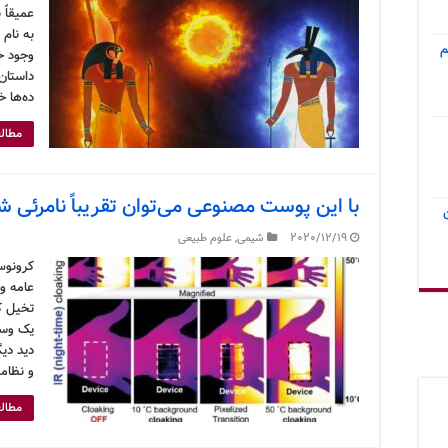
عمیقاً 
به نام 
م
وجود خ
داستان
ده‌ها خ
مطالع
با این پوست مصنوعی می‌توان تقریباً نامرئی ش
2020/12/19
شیمی
,
علوم طبیعی
کرونوس
عامه و 
تخیل کس
یک وسیل
دید دی
و نظامی
مطالع