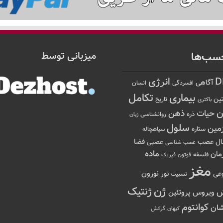
سب‌ها
میزبانی توسط
D
انرژی
آگاهی
افسردگی
انسان
تکامل
بیماری
ین
تاریخ
باکتری
ن
حیات
ذهن
ذره
روانشناسی
زبان
سلول
مین
ستاره
سیاهچاله
عصب
ال
فضا
عصبی
عصب شناسی
ماده
مان
فلسفه
فوتون
فیزیک
مغز
نور
نورون
عی
نسبیت
ژن
ژنتیک
ویروس
پروتئین
کوانتوم
ان
کیهان
گرانش