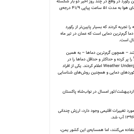
 ۴۱/۹ درجه سانتیگراد. اما این رکورد در واقع در چند روز اخیر دو بار شکسته
، دمای هوا به مدت ۵۱ ساعت پیاپی ۴۱/۹ درجه‌ی
 طی روز نیز ددمنشانه بود. عمانی‌ها دمای ۴۹/۸ درجه را تجربه کردند که بسیار پایین‌تر از رکورد
‌گویند این دما گرم‌ترین دمایی است که عمان در تیر ماه
ال است.
کند – همچون گرم‌ترین دماها – به همین
را پر کرده و حداکثر و حداقل دماها را در
هرجایی مشاهده کردند ثبت کنند. این رکورد را نیز آنان به Weather Underground اعلام کردند. یکی از افراد
رکوردهای دمایی و همچنین روش‌های شناسایی
اردیبهشت/ثور امسال در نواب‌شاه پاکستان
ورد تغییرات اقلیمی وجود دارد، ارزش چندانی
فاده می‌کنند، اما همسایه‌ی این کشور یمن،