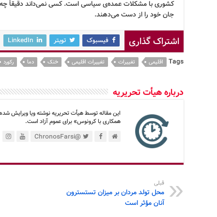
کشوری با مشکلات عمده‌ی سیاسی است. کسی نمی‌داند دقیقاً چه تع
جان خود را از دست می‌دهند.
اشتراک گذاری
فیسبوک
تویتر
LinkedIn
Tags
اقلیمی
تغییرات
تغییرات اقلیمی
خنک
دما
رکورد
درباره هیأت تحریریه
این مقاله توسط هیأت تحریریه نوشته ویا ویرایش شده
همکاری با کرونوس» برای عموم آزاد است.
@ChronosFarsi
قبلی
محل تولد مردان بر میزان تستسترون
آنان مؤثر است