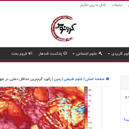
تبلیغات
کانال ما روی تلگرام
وم کاربردی
علوم اجتماعی
پادکست قندهار
فروم بحث
صفحه اصلی
|
علوم طبیعی
|
زمین
|
رکورد گرم‌ترین حداقل دمایی در جه
 و
د؟