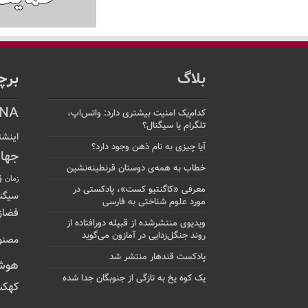
بلاگ
برچ
NA
کدام‌یک امنیت بیشتری دارد: واتس‌اپ،
تلگرام یا سیگنال؟
اینشت
آیا چیزی به نام ذهن وجود دارد؟
جها
خطاب به همه‌ی دوستان قرنطینه‌نشین
ز
زمان
معرفی «کاگنتیو کست»، پادکستی در
سیگن
مورد علوم شناختی به فارسی
فضاز
ویدیوی منتشرشده از قبیله دورافتاده‌ از
روند جنگل‌زدایی در آمازون می‌گوید
مصنو
پادکست قندهار منتشر شد
هوش
یک کوه یخ به تازگی از جنوبگان جدا شده
کهکش