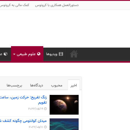
دستورالعمل همکاری با کرونوس
کمک مالی به کرونوس
ویدیوها
علوم طبیعی
عل
اخیر
محبوب
دیدگاه‌ها
برچسب‌ها
زنگ تفریح: حرکت زمین، ساعت
تقویم
2022/05/19
میدان کوانتومی چگونه کشف ش
2022/05/11