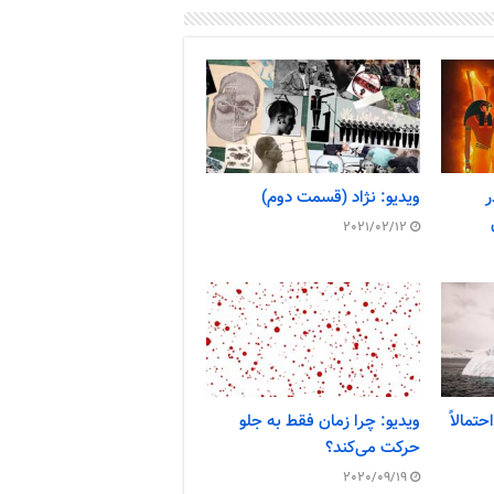
ر
ویدیو: نژاد (قسمت دوم)
2021/02/12
تمالاً
ویدیو: چرا زمان فقط به جلو
حرکت می‌کند؟
2020/09/19