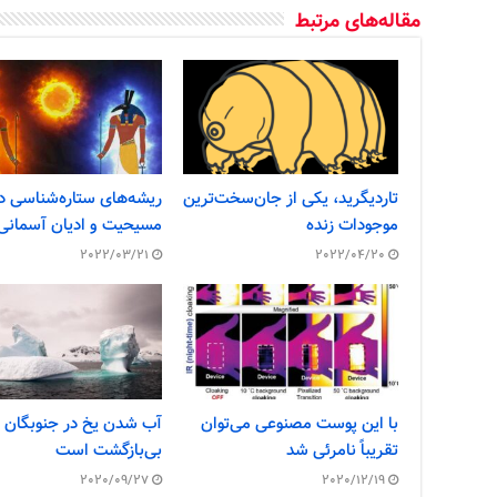
مقاله‌های مرتبط
تاردیگرید، یکی از جان‌سخت‌ترین
ریشه‌های ستاره‌شناسی د
موجودات زنده
مسیحیت و ادیان آسمانی
2022/03/21
2022/04/20
با این پوست مصنوعی می‌توان
آب شدن یخ در جنوبگان اح
تقریباً نامرئی شد
بی‌بازگشت است
2020/09/27
2020/12/19