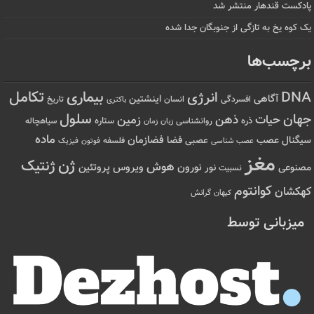
پادکست قندهار منتشر شد
یک کوه یخ به تازگی از جنوبگان جدا شده
برچسب‌ها
تکامل
بیماری
DNA
انرژی
آگاهی
اینشتین
افسردگی
انسان
تاریخ
باکتری
سلول
جهان
حیات
ذهن
زمین
ذره
ستاره
روانشناسی
زمان
سیاهچاله
زبان
ماده
عصب
فضازمان
سیگنال
فضا
عصبی
عصب شناسی
فلسفه
فوتون
فیزیک
مغز
ژن
ژنتیک
هوش
ویروس
نور
نورون
پروتئین
مصنوعی
نسبیت
کوانتوم
کهکشان
کیهان
گرانش
میزبانی توسط