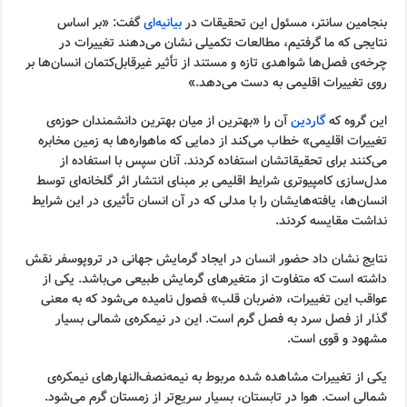
بنجامین سانتر، مسئول این تحقیقات در
بیانیه‌ای
گفت: «بر اساس
نتایجی که ما گرفتیم، مطالعات تکمیلی نشان می‌دهند تغییرات در
چرخه‌ی فصل‌ها شواهدی تازه و مستند از تأثیر غیرقابل‌کتمان انسان‌ها بر
روی تغییرات اقلیمی به دست می‌دهد.»
این گروه که
گاردین
آن را «بهترین از میان بهترین دانشمندان حوزه‌ی
تغییرات اقلیمی» خطاب می‌کند از دمایی که ماهواره‌ها به زمین مخابره
می‌کنند برای تحقیقاتشان استفاده کردند. آنان سپس با استفاده از
مدل‌سازی کامپیوتری شرایط اقلیمی بر مبنای انتشار اثر گلخانه‌ای توسط
انسان‌ها، یافته‌هایشان را با مدلی که در آن انسان تأثیری در این شرایط
نداشت مقایسه کردند.
نتایج نشان داد حضور انسان در ایجاد گرمایش جهانی در تروپوسفر نقش
داشته است که متفاوت از متغیرهای گرمایش طبیعی می‌باشد. یکی از
عواقب این تغییرات، «ضربان قلب» فصول نامیده می‌شود که به معنی
گذار از فصل سرد به فصل گرم است. این در نیمکره‌ی شمالی بسیار
مشهود و قوی است.
یکی از تغییرات مشاهده شده مربوط به نیمه‌نصف‌النهارهای نیمکره‌ی
شمالی است. هوا در تابستان، بسیار سریع‌تر از زمستان گرم می‌شود.