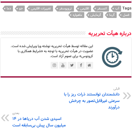
Tags
آب
اتمسفر
اقلیمی
تروپوسفر
تغییرات اقلیمی
جو
دما
فصل
گرما
گرمایش
ماهواره
درباره هیأت تحریریه
این مقاله توسط هیأت تحریریه نوشته ویا ویرایش شده است.
عضویت در هیأت تحریریه با توجه به «شرایط همکاری با
کرونوس» برای عموم آزاد است.
قبلی
دانشمندان توانستند ذرات ریز را با
سرعتی غیرقابل‌تصور به چرخش
درآورند
بعدی
اسیدی شدن آب دریاها در ۱۴
میلیون سال پیش بی‌سابقه است