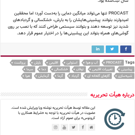
سال ثبت‌شده بود.
PROCAST تنها می‌تواند میانگین دمایی را به‌دست آورد؛ اما محققین
امیدوارند بتوانند پیشبینی‌هایشان را به بارش، خشکسالی و گردبادهای
شدید نیز توسعه دهند و بتوانند سیستمی طراحی کنند که با نصب بر روی
گوشی‌های همراه بتواند این پیشبینی‌ها را در اختیار عموم قرار دهد.
Tags
PROCAST
آب و هوا
استوایی
اقلیمی
بارش
پروکست
پیشبینی
تغییرات اقلیمی
توفان
خشکسالی
دما
سرما
شبیه‌سازی
گازهای گلخانه ای
گردباد
گرما
گرمایش
هوا
درباره هیأت تحریریه
این مقاله توسط هیأت تحریریه نوشته ویا ویرایش شده است.
عضویت در هیأت تحریریه با توجه به «شرایط همکاری با
کرونوس» برای عموم آزاد است.