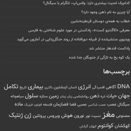
کدام‌یک امنیت بیشتری دارد: واتس‌اپ، تلگرام یا سیگنال؟
آیا چیزی به نام ذهن وجود دارد؟
خطاب به همه‌ی دوستان قرنطینه‌نشین
معرفی «کاگنتیو کست»، پادکستی در مورد علوم شناختی به فارسی
ویدیوی منتشرشده از قبیله دورافتاده‌ از روند جنگل‌زدایی در آمازون می‌گوید
پادکست قندهار منتشر شد
یک کوه یخ به تازگی از جنوبگان جدا شده
برچسب‌ها
تکامل
بیماری
DNA
انرژی
آگاهی
اینشتین
افسردگی
انسان
تاریخ
باکتری
سلول
جهان
حیات
ذهن
زمین
ذره
ستاره
روانشناسی
زمان
سیاهچاله
زبان
ماده
عصب
فضازمان
سیگنال
فضا
عصبی
عصب شناسی
فلسفه
فوتون
فیزیک
مغز
ژن
ژنتیک
هوش
ویروس
نور
نورون
پروتئین
مصنوعی
نسبیت
کوانتوم
کهکشان
کیهان
گرانش