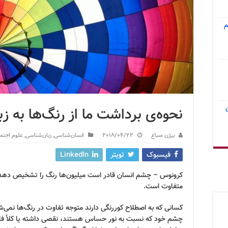
م
نحوه‌ی برداشت ما از رنگ‌ها به ز
بیژن صباغ
2018/04/22
انسان‌شناسی
,
زبان‌شناسی
,
علوم اجتم
فیسبوک
تویتر
LinkedIn
کرونوس – چشم انسان قادر است میلیون‌ها رنگ را تشخیص دهد. 
متفاوت است.
کسانی که به اصطلاح کوررنگی دارند متوجه تفاوت در رنگ‌ها نمی‌ش
چشم خود که نسبت به نور حساس هستند، نقصی داشته یا کلاً فاقد