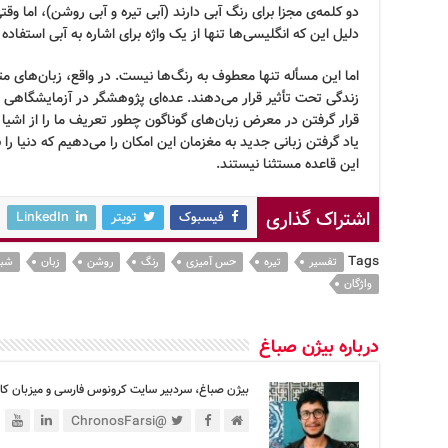
دو کلمه‌ی مجزا برای رنگ آبی دارند (آبی تیره و آبی روشن)، اما وق
دلیل این که انگلیسی‌ها تنها از یک واژه برای اشاره به آبی استفاده 
اما این مسأله تنها معطوف به رنگ‌ها نیست. در واقع، زبان‌های 
زندگی تحت تأثیر قرار می‌دهند. عده‌ای پژوهشگر در آزمایشگاهی د
قرار گرفتن در معرض زبان‌های گوناگون چطور تعریف ما را از اشیا ت
یاد گرفتن زبانی جدید به مغزمان این امکان را می‌دهیم که دنیا را ب
این قاعده مستثنا نیستند.
اشتراک گذاری
فیسبوک
تویتر
LinkedIn
Tags
تفسیر
تیره
حس آمیزی
رنگ
روشن
زبان
شبک
واژگان
درباره بیژن صباغ
بیژن صباغ، سردبیر سایت کرونوس فارسی و میزبان کان
@ChronosFarsi