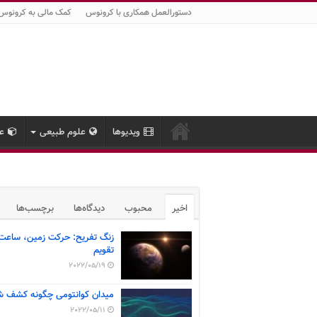
دستورالعمل همکاری با کرونوس
کمک مالی به کرونوس
ویدیوها
علوم طبیعی
عل
اخیر
محبوب
دیدگاه‌ها
برچسب‌ها
زنگ تفریح: حرکت زمین، ساعت
تقویم
2022/05/19
میدان کوانتومی چگونه کشف ش
2022/05/11