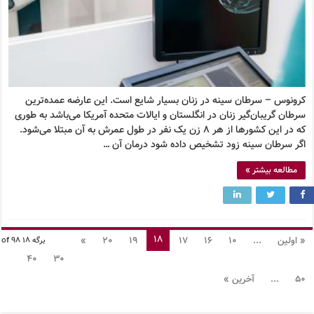
کرونوس – سرطان سینه در زنان بسیار شایع است. این عارضه عمده‌ترین
سرطان گریبان‌گیر زنان در انگلستان و ایالات متحده آمریکا می‌باشد به طوری
که در این کشورها از هر ۸ زن یک نفر در طول عمرش به آن مبتلا می‌شود.
اگر سرطان سینه زود تشخیص داده شود درمان آن …
مطالعه بیشتر »
18
« اولین
...
10
16
17
19
20
»
برگه 18 of 98
40
30
50
...
آخرین »