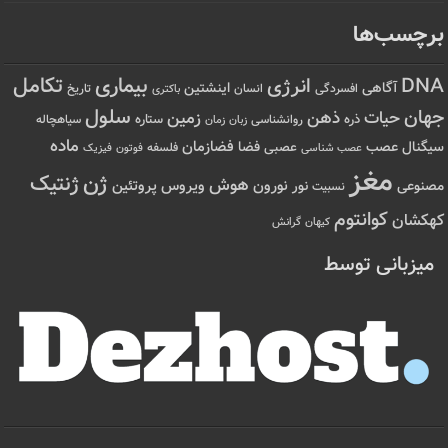
رچسب‌ها
تکامل
بیماری
DN
انرژی
آگاهی
اینشتین
افسردگی
انسان
تاریخ
باکتری
سلول
هان
حیات
ذهن
زمین
ذره
ستاره
روانشناسی
زمان
سیاهچاله
زبان
ماده
عصب
فضازمان
یگنال
فضا
عصبی
عصب شناسی
فلسفه
فوتون
فیزیک
مغز
ژن
ژنتیک
هوش
ویروس
نور
نورون
پروتئین
صنوعی
نسبیت
کوانتوم
هکشان
کیهان
گرانش
میزبانی توسط