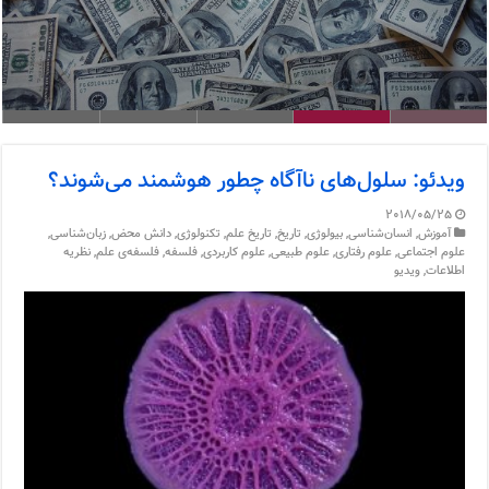
ویدئو: اگر هیپوکامپوس مغز برداشته شود چه
اتفاقی می‌افتد؟
اسکیزوفرنی چیست؟
ویدئو: معنی یین و یانگ چیست؟
لوکا: جد مشترک همه‌ی موجودات زنده
ویدئو: پول باید چه ویژگی‌هایی داشته باشد؟
ویدئو: سلول‌های ناآگاه چطور هوشمند می‌شوند؟
2018/05/25
آموزش
,
انسان‌شناسی
,
بیولوژی
,
تاریخ
,
تاریخ علم
,
تکنولوژی
,
دانش محض
,
زبان‌شناسی
,
علوم اجتماعی
,
علوم رفتاری
,
علوم طبیعی
,
علوم کاربردی
,
فلسفه
,
فلسفه‌ی علم
,
نظریه
اطلاعات
,
ویدیو