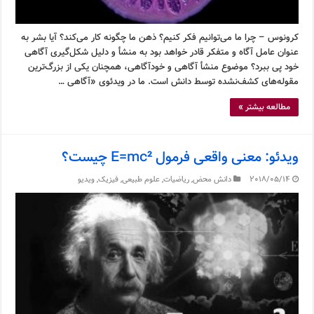
کرونوس – چرا ما می‌توانیم فکر کنیم؟ ذهن ما چگونه کار می‌کند؟ آیا بشر به
عنوان عامل آگاه و متفکر قادر خواهد بود به منشأ و دلیل شکل‌گیری آگاهی
خود پی ببرد؟ موضوع منشأ آگاهی و خودآگاهی، همچنان یکی از بزرگ‌ترین
مقوله‌های کشف‌نشده توسط دانش است. ما در ویدئوی «آگاهی …
مطالعه بیشتر »
ویدئو: معنی واقعی فرمول E=mc² چیست؟
2018/05/14
دانش محض
,
ریاضیات
,
علوم طبیعی
,
فیزیک
,
ویدیو