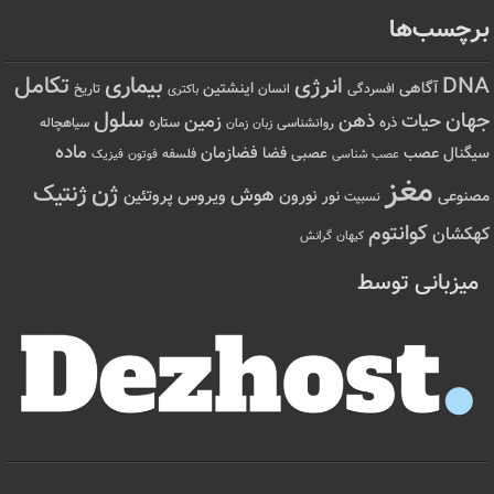
برچسب‌ها
تکامل
بیماری
DNA
انرژی
آگاهی
اینشتین
افسردگی
انسان
تاریخ
باکتری
سلول
جهان
حیات
ذهن
زمین
ذره
ستاره
روانشناسی
زمان
سیاهچاله
زبان
ماده
عصب
فضازمان
سیگنال
فضا
عصبی
عصب شناسی
فلسفه
فوتون
فیزیک
مغز
ژن
ژنتیک
هوش
ویروس
نور
نورون
پروتئین
مصنوعی
نسبیت
کوانتوم
کهکشان
کیهان
گرانش
میزبانی توسط