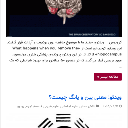
کرونوس – ویدئوی جدید ما با موضوع حافظه روی یوتیوب و آپارات قرار گرفت.
این ویدئو، ترجمه‌ای است از «What happens when you remove the
hippocampus» از تد اد. در این ویدئو، پرونده‌ی پزشکی هنری مولیسون
مورد بررسی قرار می‌گیرد که در دهه‌ی ۵۰ میلادی برای بهبود شرایطی که یک
…
مطالعه بیشتر »
ویدئو: معنی یین و یانگ چیست؟
2018/04/11
دانش محض
,
علوم اجتماعی
,
علوم طبیعی
,
فلسفه
,
نجوم
,
ویدیو