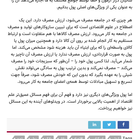
سالیان دراز آزمون و خطا توسط جوامع مختلف به ما اجازه می‌دهد آن را
به عنوان یکی از ویژگی‌های اصلی پول بدانیم.
هر چیزی که در جامعه مصرف می‌شود، ارزش مصرف دارد. این یک
اصطلاح در علوم اقتصادی است که برای تبیین سازوکارهای تولید و مصرف
در جامعه به کار می‌رود. ارزش مصرف کالاها با هم متفاوت است و ارتباط
مستقیم به کار انجام شده بر روی آن کالا دارد و همچنین میزان پول یا
کالای واسطه‌ای را که برای ابتیاء آن باید هزینه شود مشخص می‌کند. اما
پول به صورت قراردادی، ارزش مصرف ندارد یا ارزش مصرف آن ناچیز به
شمار می‌آید. لذا کسی پول خود را – آن‌طور که سبزیجات خود را مصرف
می‌کند – مصرف نمی‌کند و بدین ترتیب پول به سادگی می‌تواند نقش
شیئی را به عهده بگیرد که بدون این که خودش مصرف شود، صرفاً جهت
تسریع و تسهیل مبادلات توسط همه‌ی اعضای جامعه به کار می‌رود.
اما پول ویژگی‌های دیگری نیز دارد و فهم آن برای فهم مسائل عمیق‌تر علم
اقتصاد از اهمیت بالایی برخوردار است. در ویدئوهای آینده به این مسائل
نیز خواهیم پرداخت.
Tags
ارزش
اسکناس
اقتصاد
بازار
بانک
پول
تورم