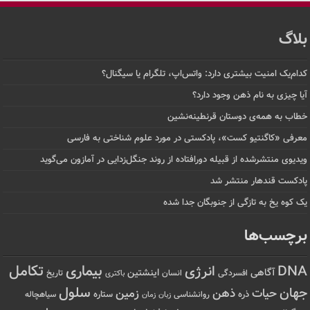
بلاگ
کدام‌یک امنیت بیشتری دارد: واتس‌اپ، تلگرام یا سیگنال؟
آیا چیزی به نام ذهن وجود دارد؟
خطاب به همه‌ی دوستان قرنطینه‌نشین
معرفی «کاگنتیو کست»، پادکستی در مورد علوم شناختی به فارسی
ویدیوی منتشرشده از قبیله دورافتاده‌ از روند جنگل‌زدایی در آمازون می‌گوید
پادکست قندهار منتشر شد
یک کوه یخ به تازگی از جنوبگان جدا شده
برچسب‌ها
تکامل
بیماری
DNA
انرژی
آگاهی
اینشتین
افسردگی
انسان
تاریخ
باکتری
سلول
جهان
حیات
ذهن
زمین
ذره
ستاره
روانشناسی
زمان
سیاهچاله
زبان