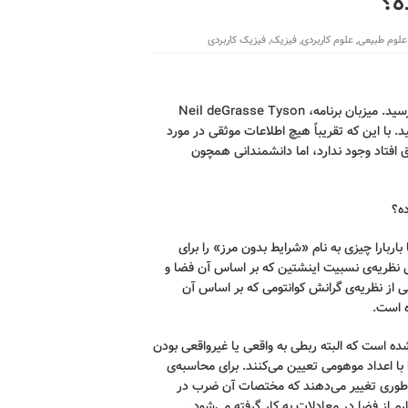
ه؟
علوم طبیعی
,
علوم کاربردی
,
فیزیک
,
فیزیک کاربردی
کرونوس – سیزن آخر سریال Star Trek با یک انفجار بزرگ به پایان رسید. میزبان برنامه، Neil deGrasse Tyson
با این که تقریباً هیچ اطلاعات موثقی در مورد
۱۳/۸ میلیارد سال پیش اتفاق افتاد وجود ندارد، اما دانشمندانی همچون
ده؟
اربارا چیزی به نام «شرایط بدون مرز» را برای
 نظریه‌ی نسبیت اینشتین که بر اساس آن فضا و
 از نظریه‌ی گرانش کوانتومی که بر اساس آن
ه است.
ه است که البته ربطی به واقعی یا غیرواقعی بودن
 با اعداد موهومی تعیین می‌کنند. برای محاسبه‌ی
» طوری تغییر می‌دهند که مختصات آن ضرب در
 از فضا در معادلات به کار گرفته می‌شود.