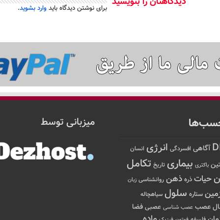
دیدگاهتان را بنویسید
برای نوشتن دیدگاه باید
وارد بشوید
.
سب‌ها
میزبانی توسط
D
انرژی
آگاهی
افسردگی
انسان
تکامل
بیماری
ین
تاریخ
باکتری
ن
حیات
ذهن
ذره
روانشناسی
زبان
سلول
مین
ستاره
سیاهچاله
عصب
ال
فضا
عصبی
عصب شناسی
ماده
مان
فلسفه
فوتون
فیزیک