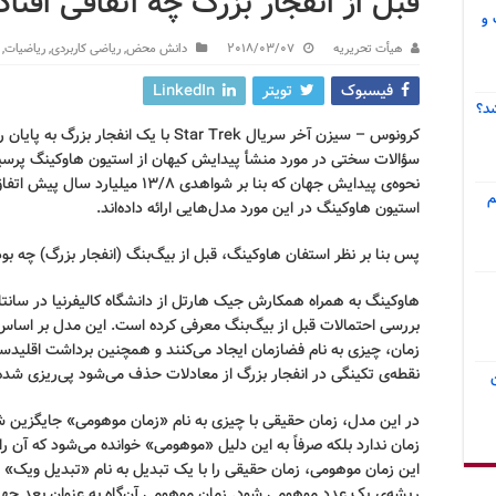
قبل از انفجار بزرگ چه اتفاقی افتاد
 و
هیأت تحریریه
2018/03/07
دانش محض
,
ریاضی کاربردی
,
ریاضیات
,
فیسبوک
تویتر
LinkedIn
د؟
سؤالات سختی در مورد منشأ پیدایش کیهان از استیون هاوکینگ پرسید. 
نحوه‌ی پیدایش جهان که بنا بر شواهدی 
م
استیون هاوکینگ در این مورد مدل‌هایی ارائه داده‌اند.
پس بنا بر نظر استفان هاوکینگ، قبل از بیگ‌بنگ (انفجار بزرگ) چه بو
هاوکینگ به همراه همکارش جیک هارتل از دانشگاه کالیفرنیا در سانتا ب
بررسی احتمالات قبل از بیگ‌بنگ معرفی کرده است. این مدل بر اساس
زمان، چیزی به نام فضازمان ایجاد می‌کنند و همچنین برداشت اقلیدسی
نقطه‌ی تکینگی در انفجار بزرگ از معادلات حذف می‌شود پی‌ریزی شد
در این مدل، زمان حقیقی با چیزی به نام «زمان موهومی» جایگزین شد
زمان ندارد بلکه صرفاً به این دلیل «موهومی» خوانده می‌شود که آن را
این زمان موهومی، زمان حقیقی را با یک تبدیل به نام «تبدیل ویک
ریشه‌ی یک عدد موهومی شود. زمان موهومی آن‌گاه به عنوان بعد چهارم