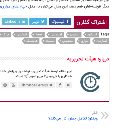
این فرضیه فقط بر اساس حدس و گمان ارائه شده و تلاش دارد تصویری
دیگر فرضیه‌های همردیف این مدل می‌توان به مدل
جهان‌های موازی
،
اشتراک گذاری
فیسبوک
تویتر
LinkedIn
Tags
استفان
استیون
اقلیدسی
انفجار
اینشتین
بزرگ
فضازمان
موازی
موهومی
نسبیت
هاوکینگ
درباره هیأت تحریریه
این مقاله توسط هیأت تحریریه نوشته ویا ویرایش شده
همکاری با کرونوس» برای عموم آزاد است.
@ChronosFarsi
قبلی
ویدئو: تکامل چطور کار می‌کند؟