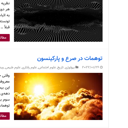
نظریه ن
هر دوی
به اثبا
تونسته
قبلاً …
مطالع
توهمات در صرع و پارکینسون
2022/01/26
بیولوژی
,
تاریخ
,
علوم اجتماعی
,
علوم رفتاری
,
علوم طبیعی
,
وید
معروفش 
این بی
سوم بیم
توهمات
مطالع