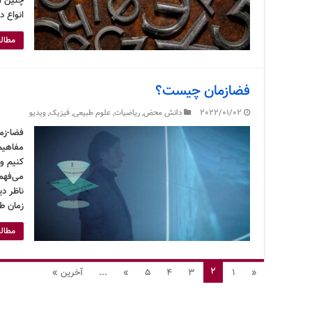
چنین ا
انواع 
مطالع
فضازمان چیست؟
2022/01/02
دانش محض
,
ریاضیات
,
علوم طبیعی
,
فیزیک
,
ویدیو
فضا-زم
مفاهیم
کنیم و 
می‌فهم
ناظر د
زمان ط
مطالع
2
«
1
3
4
5
»
...
آخرین »