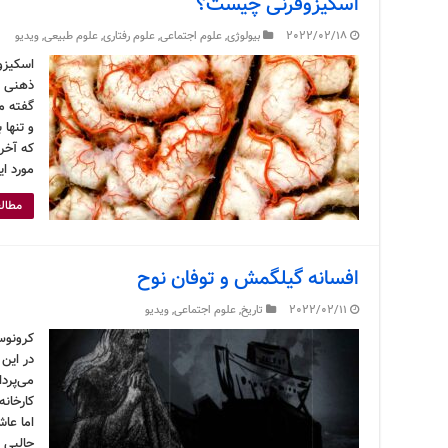
اسکیزوفرنی چیست؟
2022/02/18
بیولوژی
,
علوم اجتماعی
,
علوم رفتاری
,
علوم طبیعی
,
ویدیو
اسکیزو
ذهنی اس
گفته م
و تنها 
که آخر
مورد ا
مطالع
افسانه گیلگمش و توفان نوح
2022/02/11
تاریخ
,
علوم اجتماعی
,
ویدیو
کرونوس
در این 
کارخان
اما عا
جالبی 