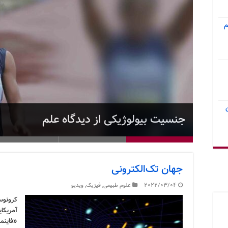
م
ویدیو: انرژی چی
ویدئو: معنی واقعی فرمول E=mc² چیست؟
جنسیت بیولوژیکی از دیدگاه علم
ویدیو: چرا زمان فقط به جلو حرکت می‌کند؟
هواپیمای سبز، کاشت چیپ در انسان و خط
جهان تک‌الکترونی
2022/03/04
علوم طبیعی
,
فیزیک
,
ویدیو
آمریکای
«فاینمن