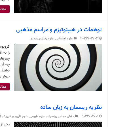
مطالع
توهمات در هیپنوتیزم و مراسم مذهبی
2022/02/03
علوم اجتماعی
,
علوم رفتاری
,
ویدیو
کرونوس 
را به ا
چیزهایی
چه آن 
باشند.
بروئر 
مطالع
نظریه ریسمان به زبان ساده
2022/02/01
دانش محض
,
ریاضیات
,
علوم طبیعی
,
علوم کاربردی
,
فیزیک
,
ف
یکی از