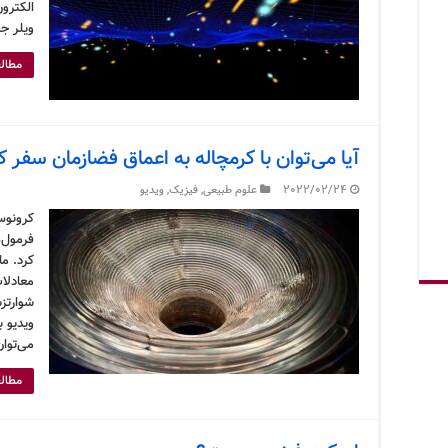
الکترون
ویلر جو
مطالع
آیا می‌توان با کرمچاله به اعماق فضازمان سفر ک
2022/02/24
علوم طبیعی
,
فیزیک
,
ویدیو
فرمول‌
کرد. م
معادلا
شوارتزش
ویدیو ب
می‌توا
مطالع