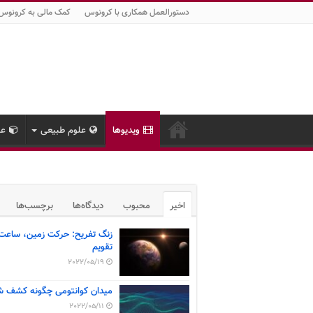
دستورالعمل همکاری با کرونوس
کمک مالی به کرونوس
ویدیوها
علوم طبیعی
عل
اخیر
محبوب
دیدگاه‌ها
برچسب‌ها
زنگ تفریح: حرکت زمین، ساعت
تقویم
2022/05/19
میدان کوانتومی چگونه کشف ش
2022/05/11