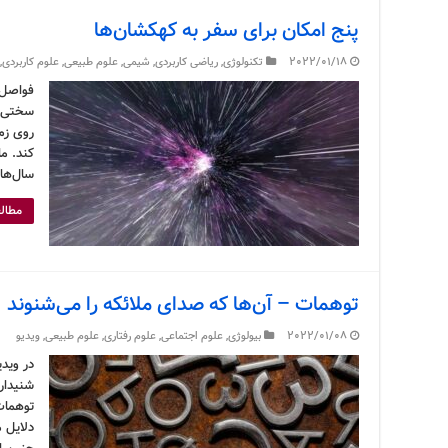
پنج امکان برای سفر به کهکشان‌ها
2022/01/18
تکنولوژی
,
ریاضی کاربردی
,
شیمی
,
علوم طبیعی
,
علوم کاربردی
,
فواصل 
سختی م
روی زم
کند. ما
سال‌ها 
مطالع
توهمات – آن‌ها که صدای ملائکه را می‌شنوند
2022/01/08
بیولوژی
,
علوم اجتماعی
,
علوم رفتاری
,
علوم طبیعی
,
ویدیو
در وید
شنیداری
توهمات
دلایل 