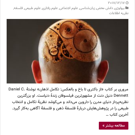
2017/12/17
بیولوژی
,
دانش محض
,
زبان‌شناسی
,
علوم اجتماعی
,
علوم رفتاری
,
علوم طبیعی
,
فلسفه
,
نظریه اطلاعات
مروری بر کتاب «از باکتری تا باخ و بالعکس: تکامل اذهان» نوشتۀ Daniel C.
Dennett دنیل دنت از مشهورترین فیلسوفان زندۀ دنیاست. او بزرگترین
نظریه‌پرداز دنیای مدرن را داروین می‌داند و می‌کوشد نظریۀ تکامل و انتخاب
طبیعی را در پژوهش‌هایش دربارۀ فلسفۀ ذهن و فلسفۀ آگاهی به‌کار گیرد.
آخرین کتاب …
مطالعه بیشتر »