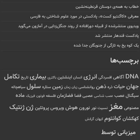
خطاب به همه‌ی دوستان قرنطینه‌نشین
معرفی «کاگنتیو کست»، پادکستی در مورد علوم شناختی به فارسی
ویدیوی منتشرشده از قبیله دورافتاده‌ از روند جنگل‌زدایی در آمازون می‌گوید
پادکست قندهار منتشر شد
یک کوه یخ به تازگی از جنوبگان جدا شده
برچسب‌ها
تکامل
بیماری
DNA
انرژی
آگاهی
اینشتین
افسردگی
انسان
تاریخ
باکتری
سلول
جهان
حیات
ذهن
زمین
ذره
ستاره
روانشناسی
زمان
سیاهچاله
زبان
ماده
عصب
فضازمان
سیگنال
فضا
عصبی
عصب شناسی
فلسفه
فوتون
فیزیک
مغز
ژن
ژنتیک
هوش
ویروس
نور
نورون
پروتئین
مصنوعی
نسبیت
کوانتوم
کهکشان
کیهان
گرانش
میزبانی توسط