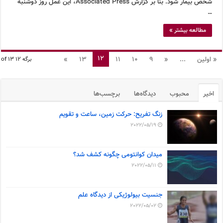
شخص بیمار شود. بنا بر گزارش Associated Press، این عمل روز دوشنبه
…
مطالعه بیشتر »
12
« اولین
...
«
9
10
11
13
»
برگه 12 of 13
اخیر
محبوب
دیدگاه‌ها
برچسب‌ها
زنگ تفریح: حرکت زمین، ساعت و تقویم
2022/05/19
میدان کوانتومی چگونه کشف شد؟
2022/05/11
جنسیت بیولوژیکی از دیدگاه علم
2022/05/02