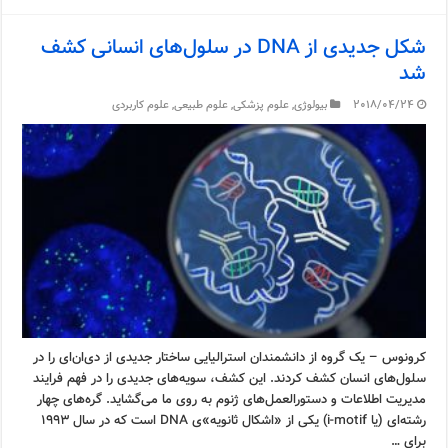
شکل جدیدی از DNA در سلول‌های انسانی کشف
شد
2018/04/24
بیولوژی
,
علوم پزشکی
,
علوم طبیعی
,
علوم کاربردی
کرونوس – یک گروه از دانشمندان استرالیایی ساختار جدیدی از دی‌ان‌ای را در
سلول‌های انسان کشف کردند. این کشف، سویه‌های جدیدی را در فهم فرایند
مدیریت اطلاعات و دستورالعمل‌های ژنوم به روی ما می‌گشاید. گره‌های چهار
رشته‌ای (یا i-motif) یکی از «اشکال ثانویه»ی DNA است که در سال ۱۹۹۳
برای …