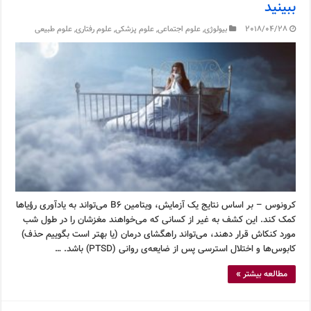
ببینید
2018/04/28
بیولوژی
,
علوم اجتماعی
,
علوم پزشکی
,
علوم رفتاری
,
علوم طبیعی
کرونوس – بر اساس نتایج یک آزمایش، ویتامین B6 می‌تواند به یادآوری رؤیاها
کمک کند. این کشف به غیر از کسانی که می‌خواهند مغزشان را در طول شب
مورد کنکاش قرار دهند، می‌تواند راهگشای درمان (یا بهتر است بگوییم حذف)
کابوس‌ها و اختلال استرسی پس از ضایعه‌ی روانی (PTSD) باشد. …
مطالعه بیشتر »