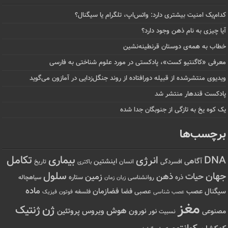
کدام‌یک امنیت بیشتری دارد: واتس‌اپ، تلگرام یا سیگنال؟
آیا چیزی به نام ذهن وجود دارد؟
خطاب به همه‌ی دوستان قرنطینه‌نشین
معرفی «کاگنتیو کست»، پادکستی در مورد علوم شناختی به فارسی
ویدیوی منتشرشده از قبیله دورافتاده‌ از روند جنگل‌زدایی در آمازون می‌گوید
پادکست قندهار منتشر شد
یک کوه یخ به تازگی از جنوبگان جدا شده
برچسب‌ها
تکامل
بیماری
DNA
انرژی
آگاهی
اینشتین
افسردگی
انسان
تاریخ
باکتری
سلول
جهان
حیات
ذهن
زمین
ذره
ستاره
روانشناسی
زمان
سیاهچاله
زبان
ماده
عصب
فضازمان
سیگنال
فضا
عصبی
عصب شناسی
فلسفه
فوتون
فیزیک
مغز
ژن
ژنتیک
هوش
ویروس
نور
نورون
پروتئین
مصنوعی
نسبیت