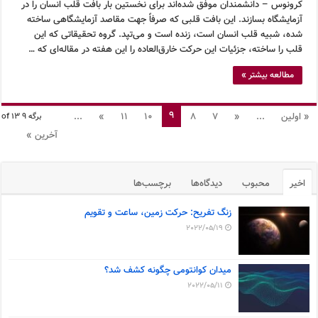
کرونوس – دانشمندان موفق شده‌اند برای نخستین بار بافت قلب انسان را در
آزمایشگاه بسازند. این بافت قلبی که صرفاً جهت مقاصد آزمایشگاهی ساخته
شده، شبیه قلب انسان است، زنده است و می‌تپد. گروه تحقیقاتی که این
قلب را ساخته، جزئیات این حرکت خارق‌العاده را این هفته در مقاله‌ای که …
مطالعه بیشتر »
9
« اولین
...
«
7
8
10
11
»
...
برگه 9 of 13
آخرین »
اخیر
محبوب
دیدگاه‌ها
برچسب‌ها
زنگ تفریح: حرکت زمین، ساعت و تقویم
2022/05/19
میدان کوانتومی چگونه کشف شد؟
2022/05/11