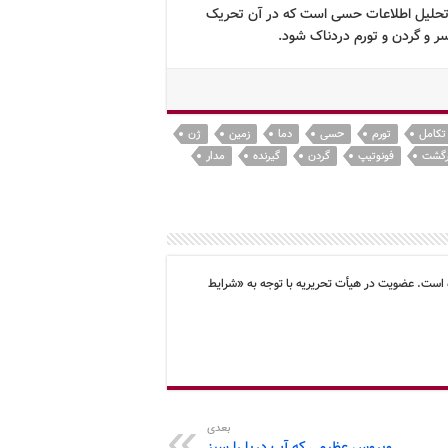
حلیل اطلاعات حسی است که در آن تحریک
 و گردن و تورم دردناک شود.
تکامل
تورم
حسی
دما
زمین
ژن
گشت
فونوتیپ
گردن
گیرنده
مدار
 است. عضویت در هیأت تحریریه با توجه به «شرایط
بعدی