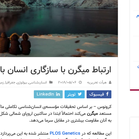
م
ارتباط میگرن با سازگاری انسان ب
هیأت تحریریه
2018/05/06
انسان‌شناسی
,
بیولوژی
,
جغرافیا
,
زمی
فیسبوک
تویتر
LinkedIn
کرونوس – بر اساس تحقیقات مؤسسه‌ی انسان‌شناسی تکاملی ماکس 
مستعد
میگرن
می‌کند احتمالاً ابتدا در ساکنین اروپای شمالی ش
به آنان مقاومت بیشتری در مقابل سرما می‌دهد.
این مطالعه که در
PLOS Genetics
منتشر شده به این می‌پردازد