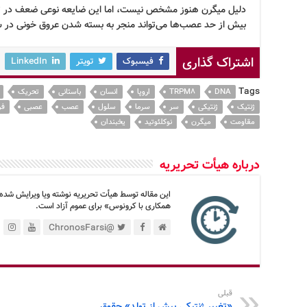
دلیل میگرن هنوز مشخص نیست، اما این ضایعه نوعی ضعف در ت
بیش از حد عصب‌ها می‌تواند منجر به بسته شدن عروق خونی در سر
اشتراک گذاری
فیسبوک
تویتر
LinkedIn
Tags
DNA
TRPM8
اروپا
انسان
باستانی
تحریک
ژنتیک
ژنتیکی
سر
سرما
سلول
عصب
عصبی
فر
مقاومت
میگرن
نوکلئوتید
یخبندان
درباره هیأت تحریریه
این مقاله توسط هیأت تحریریه نوشته ویا ویرایش شده
همکاری با کرونوس» برای عموم آزاد است.
@ChronosFarsi
قبلی