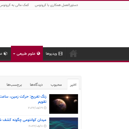
دستورالعمل همکاری با کرونوس
کمک مالی به کرونوس
ویدیوها
علوم طبیعی
عل
اخیر
محبوب
دیدگاه‌ها
برچسب‌ها
زنگ تفریح: حرکت زمین، ساعت
تقویم
2022/05/19
میدان کوانتومی چگونه کشف ش
2022/05/11