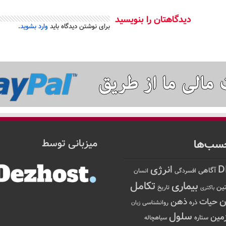
دیدگاهتان را بنویسید
برای نوشتن دیدگاه باید
وارد بشوید
.
سب‌ها
میزبانی توسط
D
انرژی
آگاهی
افسردگی
انسان
تکامل
بیماری
ین
تاریخ
باکتری
ن
حیات
ذهن
ذره
روانشناسی
زبان
سلول
مین
ستاره
سیاهچاله