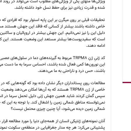
ویژگی‌ها منهای یکی از ویژگی‌های مطلوب است می‌تواند در روند
شده و قدرت زیادی نیز برای حفظ نسل خود داشته باشد.
تحقیقات قبلی بر روی میگرن بر این پایه استوار بود که افرادی که 
خاص داشته باشند بیشتر از کسانی که فاقد این جهش هستند مستع
دلیل این را نیز نمی‌دانیم. این جهش بیشتر در اروپائیان و ساکنی
است که سفیدپوست‌ها بیشتر مستعد این وضعیت هستند. این کش
ادامه دهند.
کد ژنیِ ژنِ TRPM8 مربوط به گیرنده‌های دما در سلول‌
این نورون‌ها کمی فعال شده باشند، احساس سرما به ما دست می‌د
باشند، حس درد و ناراحتی به ما می‌دهند.
مطالعات روی پستانداران دیگر نشان داده بود که گونه‌هایی که د
خاصی از ژن TRPM8 هستند که به آن‌ها امکان می‌ده
سپس گمان کردند شاید همین جهش ژنی دلیل تحمل سرما در انسان
نمی‌توانسته مناطق شمالی زمین را اشغال کند. با توجه به این ک
شمالی زمین دیده می‌شود، آیا چنین چیزی محتمل نیست؟
آنان نمونه‌های ژنتیکی انسان از همه‌جای دنیا را مورد مطالعه قرار د
پشتیبانی می‌کرد: هر چه مدار جغرافیایی در منطقه‌ی سکونت نمونه