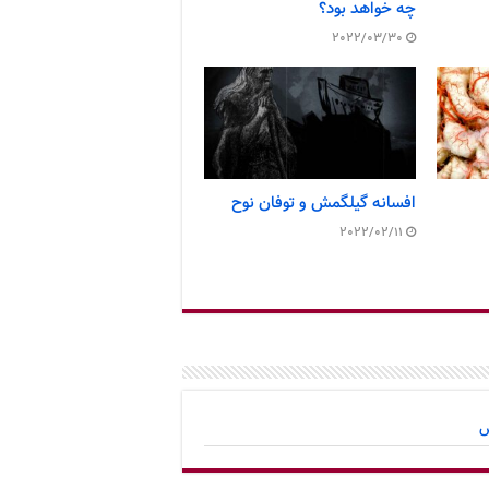
چه خواهد بود؟
2022/03/30
افسانه گیلگمش و توفان نوح
2022/02/11
س