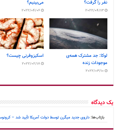
نفر را گرفت؟
می‌بینیم؟
2022/04/06
2022/04/13
لوکا: جد مشترک همه‌ی
اسکیزوفرنی چیست؟
موجودات زنده
2022/02/18
2022/03/10
یک دیدگاه
بازتاب‌ها:
داروی جدید میگرن توسط دولت آمریکا تأیید شد – کرونو