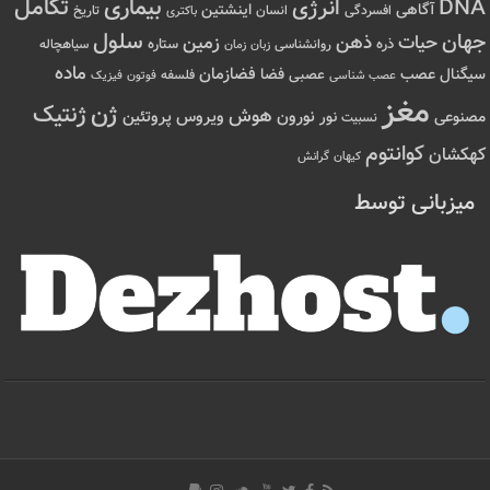
تکامل
بیماری
DNA
انرژی
آگاهی
اینشتین
افسردگی
انسان
تاریخ
باکتری
سلول
جهان
حیات
ذهن
زمین
ذره
ستاره
روانشناسی
زمان
سیاهچاله
زبان
ماده
عصب
فضازمان
سیگنال
فضا
عصبی
عصب شناسی
فلسفه
فوتون
فیزیک
مغز
ژن
ژنتیک
هوش
ویروس
نور
نورون
پروتئین
مصنوعی
نسبیت
کوانتوم
کهکشان
کیهان
گرانش
میزبانی توسط