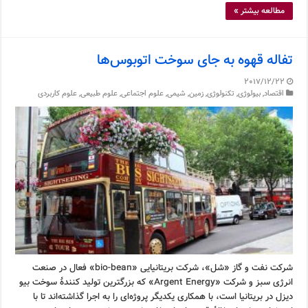
مطالعه بیشتر »
تفاله قهوه به جای سوخت اتوبوس‌ها
2017/12/22
اقتصاد
,
بیولوژی
,
تکنولوژی
,
زمین
,
شیمی
,
علوم اجتماعی
,
علوم طبیعی
,
علوم کاربردی
شرکت نفت و گاز «شل»، شرکت بریتانیایی «bio-bean» فعال در صنعت
انرژی سبز و شرکت «Argent Energy» که بزرگترین تولید کنندۀ سوخت بیو‌
دیزل در بریتانیا است، با همکاری یکدیگر پروژه‌ای را به اجرا گذاشته‌اند تا با