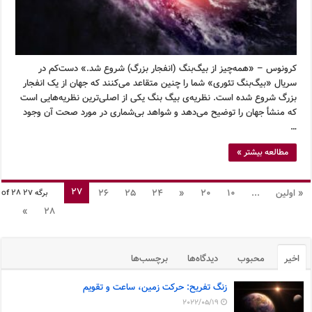
کرونوس – «همه‌چیز از بیگ‌بنگ (انفجار بزرگ) شروع شد.» دست‌کم در
سریال «بیگ‌بنگ تئوری» شما را چنین متقاعد می‌کنند که جهان از یک انفجار
بزرگ شروع شده است. نظریه‌ی بیگ بنگ یکی از اصلی‌ترین نظریه‌هایی است
که منشأ جهان را توضیح می‌دهد و شواهد بی‌شماری در مورد صحت آن وجود
…
مطالعه بیشتر »
27
« اولین
...
10
20
«
24
25
26
برگه 27 of 28
»
28
اخیر
محبوب
دیدگاه‌ها
برچسب‌ها
زنگ تفریح: حرکت زمین، ساعت و تقویم
2022/05/19