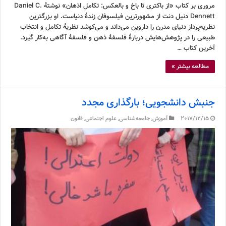
مروری بر کتاب «از باکتری تا باخ و بالعکس: تکامل اذهان» نوشتۀ Daniel C.
Dennett دنیل دنت از مشهورترین فیلسوفان زندۀ دنیاست. او بزرگترین
نظریه‌پرداز دنیای مدرن را داروین می‌داند و می‌کوشد نظریۀ تکامل و انتخاب
طبیعی را در پژوهش‌هایش دربارۀ فلسفۀ ذهن و فلسفۀ آگاهی به‌کار گیرد.
آخرین کتاب …
مطالعه بیشتر »
جنبش دانشجویی؛ بارگذاری مجدد
2017/12/15
آموزش
,
جامعه‌شناسی
,
علوم اجتماعی
,
قانون