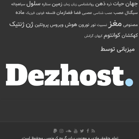
سلول
جهان
حیات
ذهن
زمین
ذره
ستاره
روانشناسی
زمان
سیاهچاله
زبان
ماده
عصب
فضازمان
سیگنال
فضا
عصبی
عصب شناسی
فلسفه
فوتون
فیزیک
مغز
ژن
ژنتیک
هوش
ویروس
نور
نورون
پروتئین
مصنوعی
نسبیت
کوانتوم
کهکشان
کیهان
گرانش
میزبانی توسط
تمام حقوق مادی و معنوی برای گروه کرونوس محفوظ است.