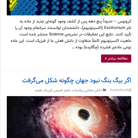
کرونوس – حدوداً پنج دهه پس از کشف وجود گونه‌ای جدید از ماده به
نام Excitonium (اکسیتونیوم)، دانشمندان توانستند سرانجام وجود آن را
تأیید کنند. نتایج این تحقیقات در نشریه‌ی Science منتشر شده است.
ماهیت اکسیتونیوم کاملاً متفاوت از دانش فعلی ما از فیزیک است. این ماده
نوعی ماده‌ی فشرده (چگالیده) بوده …
مطالعه بیشتر »
اگر بیگ بنگ نبود جهان چگونه شکل می‌گرفت
2017/12/09
دانش محض
,
ریاضیات
,
علوم طبیعی
,
فیزیک
,
نجوم