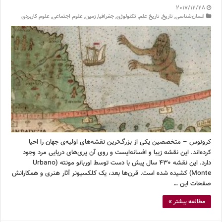
2017/12/28
انسان‌شناسی
,
تاریخ
,
تاریخ علم
,
تکنولوژی
,
جغرافیا
,
زمین
,
علوم اجتماعی
,
علوم کاربردی
کرونوس – متخصصین یکی از بزرگ‌ترین نقشه‌های اولیه‌ی جهان را احیا
کرده‌اند. این نقشه زیبا و افسانه‌ایست و روی آن پری‌های دریایی مرد وجود
دارد. این نقشه ۴۳۰ سال پیش با دست توسط اوربانو مونته (Urbano
Monte) کشیده شده است. قرن‌ها بعد، یک کلکسیونر آثار هنری و همکارانش
صفحات این …
مطالعه بیشتر »