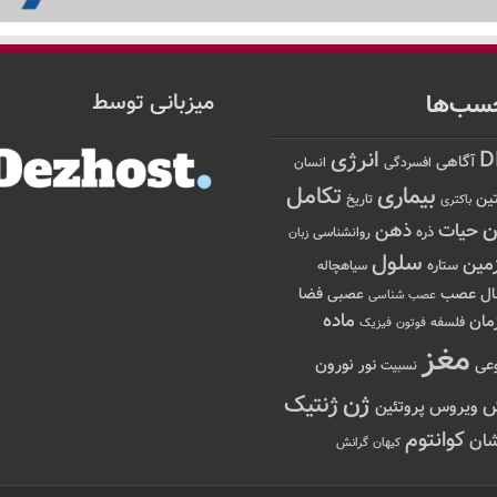
سب‌ها
میزبانی توسط
D
انرژی
آگاهی
افسردگی
انسان
تکامل
بیماری
ین
تاریخ
باکتری
ن
حیات
ذهن
ذره
روانشناسی
زبان
سلول
مین
ستاره
سیاهچاله
عصب
ال
فضا
عصبی
عصب شناسی
ماده
مان
فلسفه
فوتون
فیزیک
مغز
نور
نورون
عی
نسبیت
ژن
ژنتیک
ویروس
پروتئین
کوانتوم
ان
کیهان
گرانش