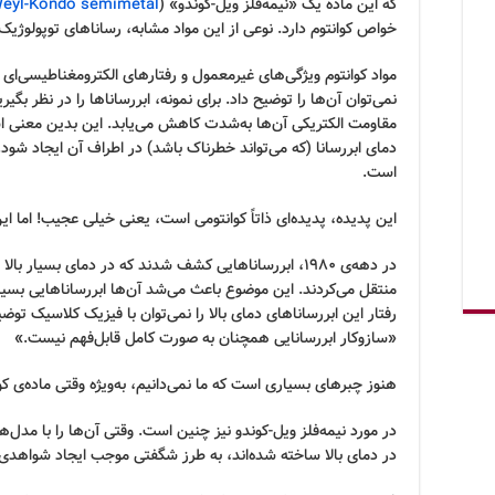
که این ماده یک «نیمه‌فلز ویل-کوندو» (
eyl-Kondo semimetal
خواص کوانتوم دارد. نوعی از این مواد مشابه، رساناهای توپولوژیک (Topological Insulators) هستن
مواد کوانتوم ویژگی‌های غیرمعمول و رفتارهای الکترومغناطیسی‌ای
نمی‌توان آن‌ها را توضیح داد. برای نمونه، ابررساناها را در نظر بگ
مقاومت الکتریکی آن‌ها به‌شدت کاهش می‌یابد. این بدین معنی است
دمای ابررسانا (که می‌تواند خطرناک باشد) در اطراف آن ایجاد شود
است.
این پدیده، پدیده‌ای ذاتاً کوانتومی است، یعنی خیلی عجیب! اما ا
در دهه‌ی ۱۹۸۰، ابررساناهایی کشف شدند که در دمای بسیار 
منتقل می‌کردند. این موضوع باعث می‌شد آن‌ها ابررساناهایی بسیار 
«سازوکار ابررسانایی همچنان به صورت کامل قابل‌فهم نیست.»
هنوز چبرهای بسیاری است که ما نمی‌دانیم، به‌ویژه وقتی ماده‌ی
در مورد نیمه‌فلز ویل-کوندو نیز چنین است. وقتی آن‌ها را با مدل
در دمای بالا ساخته شده‌اند، به طرز شگفتی موجب ایجاد شواهدی