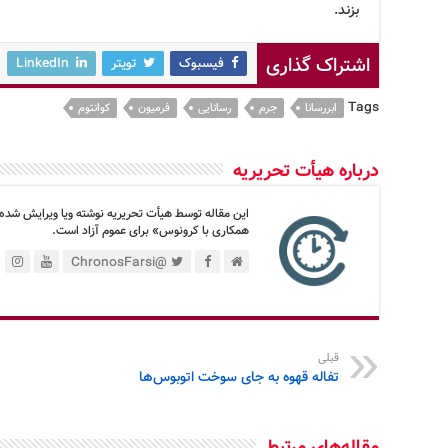
بزند.
اشتراک گذاری
فیسبوک
تویتر
LinkedIn
Tags
ابررسانا
جرم
رسانایی
فرمیون
کوانتوم
درباره هیأت تحریریه
این مقاله توسط هیأت تحریریه نوشته ویا ویرایش شده
همکاری با کرونوس» برای عموم آزاد است.
@ChronosFarsi
قبلی
تفاله قهوه به جای سوخت اتوبوس‌ها