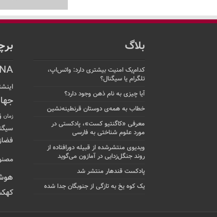
بلاگ
برچ
NA
کدام‌یک امنیت بیشتری دارد: واتس‌اپ،
تلگرام یا سیگنال؟
اینشت
آیا چیزی به نام ذهن وجود دارد؟
جها
خطاب به همه‌ی دوستان قرنطینه‌نشین
ز
زمان
معرفی «کاگنتیو کست»، پادکستی در
سیگن
مورد علوم شناختی به فارسی
فضاز
ویدیوی منتشرشده از قبیله دورافتاده‌ از
روند جنگل‌زدایی در آمازون می‌گوید
مصنو
پادکست قندهار منتشر شد
هوش
یک کوه یخ به تازگی از جنوبگان جدا شده
کهکش