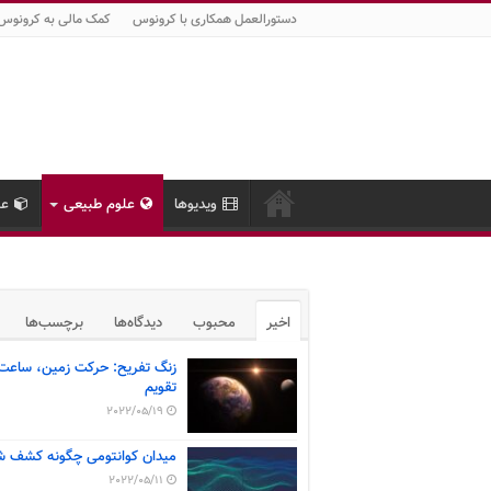
دستورالعمل همکاری با کرونوس
کمک مالی به کرونوس
ویدیوها
علوم طبیعی
عل
اخیر
محبوب
دیدگاه‌ها
برچسب‌ها
زنگ تفریح: حرکت زمین، ساعت
تقویم
2022/05/19
میدان کوانتومی چگونه کشف ش
2022/05/11