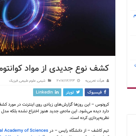
م
کشف نوع جدیدی از مواد کوانتوم
هیأت تحریریه
2017/12/23
شیمی
,
علوم طبیعی
,
فیزیک
فیسبوک
تویتر
LinkedIn
کرونوس – این روزها گزارش‌های زیادی روی اینترنت در مورد کش
دارد دیده می‌شود. این ماده‌ی جدید هنوز اختراع نشده بلکه مد
نظریه‌پردازی کرده است.
تیم کاشف – از دانشگاه رایس – در
nal Academy of Sciences