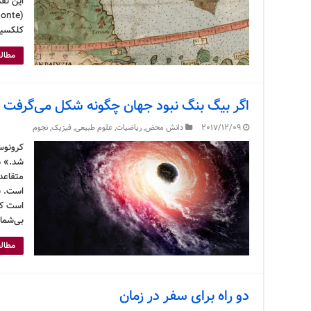
کلکسیو
مطالع
اگر بیگ بنگ نبود جهان چگونه شکل می‌گرفت
2017/12/09
دانش محض
,
ریاضیات
,
علوم طبیعی
,
فیزیک
,
نجوم
کرونوس
شد.» د
متقاعد
است. ن
است که
بی‌شما
مطالع
دو راه برای سفر در زمان