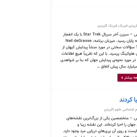
ربردی
,
فیزیک
,
فیزیک کاربردی
کرونوس – سیزن آخر سریال Star Trek با یک انفجار
بزرگ به پایان رسید. میزبان برنامه، Neil deGrasse
Tyson سؤالات سختی در مورد منشأ پیدایش کیهان از
هاوکینگ پرسید. با این که تقریباً هیچ اطلاعات
در مورد نحوه‌ی پیدایش جهان که بنا بر شواهدی
ه بیشتر »
 کردند
 اجتماعی
,
علوم کاربردی
 – متخصصین یکی از بزرگ‌ترین نقشه‌های
 جهان را احیا کرده‌اند. این نقشه زیبا و
ایست و روی آن پری‌های دریایی مرد وجود دارد.