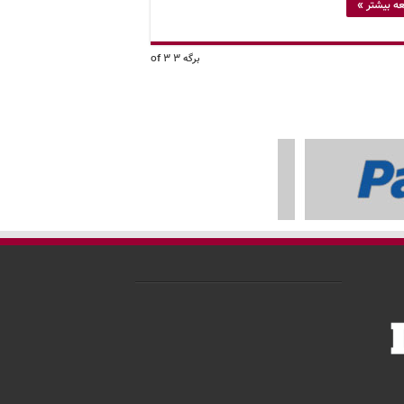
ه بیشتر »
برگه 3 of 3