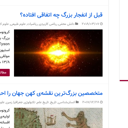
قبل از انفجار بزرگ چه اتفاقی افتاده؟
2018/03/07
دانش محض
,
ریاضی کاربردی
,
ریاضیات
,
علوم طبیعی
,
علوم کا
استیون 
موثقی 
۱۳/۸ میلیارد سال پیش اتفاق …
مطالع
متخصصین بزرگ‌ترین نقشه‌ی کهن جهان را احیا
2017/12/28
انسان‌شناسی
,
تاریخ
,
تاریخ علم
,
تکنولوژی
,
جغرافیا
,
زمین
,
علوم
کرونوس
اولیه‌ی
افسانه‌