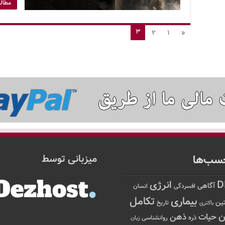
مطالع
3
2
1
«
سب‌ها
میزبانی توسط
D
انرژی
آگاهی
افسردگی
انسان
تکامل
بیماری
ین
تاریخ
باکتری
ن
حیات
ذهن
ذره
روانشناسی
زبان