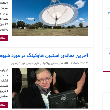
هدفش ر
م
در برآم
تمدن‌ه
۶۰ ر
رادیویی CSIRO Parkes در ج
مطالع
آخرین مقاله‌ی استیون هاوکینگ در مورد شیوه‌
2018/03/19
دانش محض
,
ریاضیات
,
علوم طبیعی
,
فیزیک
,
نجوم
کرونوس
منتشر 
کشف جه
دسترس 
«خروجی
استفان
مطالع