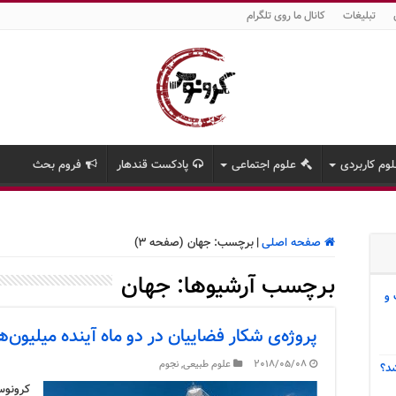
تبلیغات
کانال ما روی تلگرام
وم کاربردی
علوم اجتماعی
پادکست قندهار
فروم بحث
صفحه اصلی
|
برچسب:
جهان
(صفحه 3)
برچسب آرشیوها:
جهان
 و
پروژه‌ی شکار فضاییان در دو ماه آینده میلیون‌ه
2018/05/08
علوم طبیعی
,
نجوم
د؟