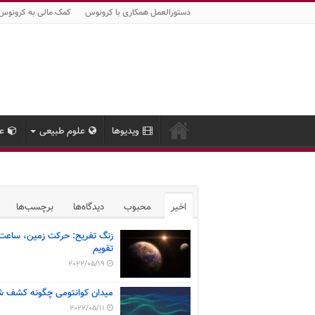
دستورالعمل همکاری با کرونوس
کمک مالی به کرونوس
ویدیوها
علوم طبیعی
عل
اخیر
محبوب
دیدگاه‌ها
برچسب‌ها
زنگ تفریح: حرکت زمین، ساعت
تقویم
2022/05/19
میدان کوانتومی چگونه کشف ش
2022/05/11