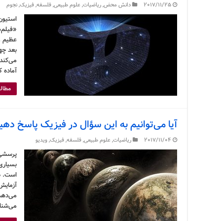
2017/11/25
دانش محض
,
ریاضیات
,
علوم طبیعی
,
فلسفه
,
فیزیک
,
نجوم
استیون
«فیلم‌
عظیم و
بعد چها
می‌کند.
آماده ک
مطالع
آیا می‌توانیم به این سؤال در فیزیک پاسخ دهی
2017/11/04
ریاضیات
,
علوم طبیعی
,
فلسفه
,
فیزیک
,
ویدیو
پرسشی 
بسیاری
است. د
آزمایش
می‌دهد 
می‌شنا