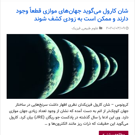
شان کارول می‌گوید جهان‌های موازی قطعاً وجود
دارند و ممکن است به زودی کشف شوند
2020/03/09
علوم طبیعی
,
فیزیک
کرونوس – شان کارول فیزیکدان نظری اظهار داشت سرنخ‌هایی در ساختار
جهان کوچک‌تر از اتم به دست آمده که نشان از وجود تعداد زیادی جهان موازی
دارد. وی این ادعا را سال گذشته در پادکست جو ریگان (JRE) بیان کرد. کارول
می‌گوید این حقیقت که ذرات ریز مانند الکترون‌ها و …
مطالعه بیشتر »