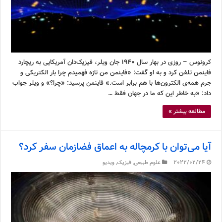
کرونوس – روزی در بهار سال ۱۹۴۰ جان ویلر، فیزیک‌دان آمریکایی به ریچارد
فاینمن تلفن کرد و به او گفت: «فاینمن من تازه فهمیدم چرا بار الکتریکی و
جرم همه‌ی الکترون‌ها با هم برابر است.» فاینمن پرسید: «چرا؟» و ویلر جواب
داد: «به خاطر این که ما در جهان فقط …
مطالعه بیشتر »
آیا می‌توان با کرمچاله به اعماق فضازمان سفر کرد؟
2022/02/24
علوم طبیعی
,
فیزیک
,
ویدیو