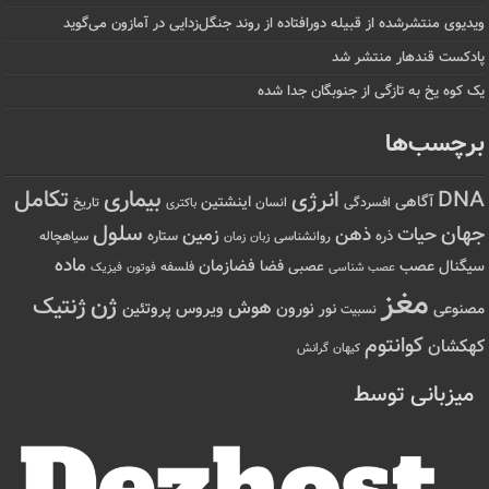
ویدیوی منتشرشده از قبیله دورافتاده‌ از روند جنگل‌زدایی در آمازون می‌گوید
پادکست قندهار منتشر شد
یک کوه یخ به تازگی از جنوبگان جدا شده
برچسب‌ها
تکامل
بیماری
DNA
انرژی
آگاهی
اینشتین
افسردگی
انسان
تاریخ
باکتری
سلول
جهان
حیات
ذهن
زمین
ذره
ستاره
روانشناسی
زمان
سیاهچاله
زبان
ماده
عصب
فضازمان
سیگنال
فضا
عصبی
عصب شناسی
فلسفه
فوتون
فیزیک
مغز
ژن
ژنتیک
هوش
ویروس
نور
نورون
پروتئین
مصنوعی
نسبیت
کوانتوم
کهکشان
کیهان
گرانش
میزبانی توسط