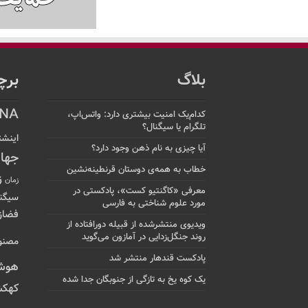
بلاگ
برچ
NA
کدام‌یک امنیت بیشتری دارد: واتس‌اپ،
تلگرام یا سیگنال؟
اینشت
آیا چیزی به نام ذهن وجود دارد؟
جها
خطاب به همه‌ی دوستان قرنطینه‌نشین
ز
زمان
معرفی «کاگنتیو کست»، پادکستی در
سیگن
مورد علوم شناختی به فارسی
فضاز
ویدیوی منتشرشده از قبیله دورافتاده‌ از
روند جنگل‌زدایی در آمازون می‌گوید
مصنو
پادکست قندهار منتشر شد
هوش
یک کوه یخ به تازگی از جنوبگان جدا شده
کهکش