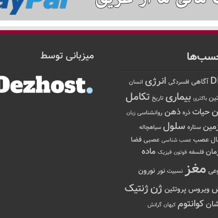
سب‌ها
میزبانی توسط
D
انرژی
آگاهی
افسردگی
انسان
تکامل
بیماری
ین
تاریخ
باکتری
ن
حیات
ذهن
ذره
روانشناسی
زبان
سلول
مین
ستاره
سیاهچاله
عصب
ال
فضا
عصبی
عصب شناسی
ماده
مان
فلسفه
فوتون
فیزیک
مغز
نور
نورون
عی
نسبیت
ژن
ژنتیک
ویروس
پروتئین
کوانتوم
ان
کیهان
گرانش