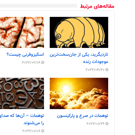
مقاله‌های مرتبط
تاردیگرید، یکی از جان‌سخت‌ترین
اسکیزوفرنی چیست؟
موجودات زنده
2022/02/18
2022/04/20
توهمات در صرع و پارکینسون
توهمات – آن‌ها که صدای
را می‌شنوند
2022/01/26
2022/01/08