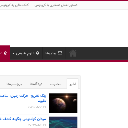
دستورالعمل همکاری با کرونوس
کمک مالی به کرونوس
ویدیوها
علوم طبیعی
عل
اخیر
محبوب
دیدگاه‌ها
برچسب‌ها
زنگ تفریح: حرکت زمین، ساعت
تقویم
2022/05/19
میدان کوانتومی چگونه کشف ش
2022/05/11