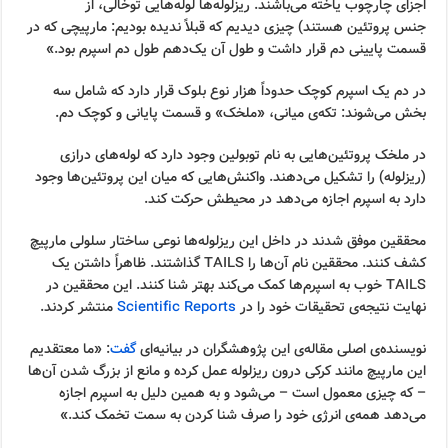
اجزای چارچوب یاخته می‌باشند. ریزلوله‌ها لوله‌هایی توخالی، از
جنس پروتئین هستند) چیزی دیدیم که قبلاً ندیده بودیم: مارپیچی که در
قسمت پایینی دم قرار داشت و طول آن یک‌دهم طول دم اسپرم بود.»
در دم یک اسپرم کوچک حدوداً هزار نوع بلوک قرار دارد که شامل سه
بخش می‌شوند: تکه‌ی میانی، «ملخک» و قسمت پایانی و کوچک دم.
در ملخک پروتئین‌هایی به نام توبولین وجود دارد که لوله‌های درازی
(ریزلوله) را تشکیل می‌دهند. واکنش‌هایی که میان این پروتئین‌ها وجود
دارد به اسپرم اجازه می‌دهد در محیطش حرکت کند.
محققین موفق شدند در داخل این ریزلوله‌ها نوعی ساختار سلولی مارپیچ
کشف کنند. محققین نام آن‌ها را TAILS گذاشتند. ظاهراً داشتن یک
TAILS خوب به اسپرم‌ها کمک می‌کند بهتر شنا کنند. این محققین در
نهایت نتیجه‌ی تحقیقات خود را در
Scientific Reports
منتشر کردند.
نویسنده‌ی اصلی مقاله‌ی این پژوهشگران در بیانیه‌ای
گفت
: «ما معتقدیم
این مارپیچ مانند کرکی درون ریزلوله عمل کرده و مانع از بزرگ شدن آن‌ها
– که چیزی معمول است – می‌شود و به همین دلیل به اسپرم اجازه
می‌دهد همه‌ی انرژی خود را صرف شنا کردن به سمت تخمک کند.»