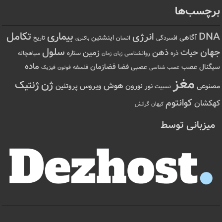
برچسب‌ها
تکامل
بیماری
DNA
انرژی
آگاهی
اینشتین
افسردگی
انسان
تاریخ
باکتری
سلول
جهان
حیات
ذهن
زمین
ذره
ستاره
روانشناسی
زمان
سیاهچاله
زبان
ماده
عصب
فضازمان
سیگنال
فضا
عصبی
عصب شناسی
فلسفه
فوتون
فیزیک
مغز
ژن
ژنتیک
هوش
ویروس
نور
نورون
پروتئین
مصنوعی
نسبیت
کوانتوم
کهکشان
کیهان
گرانش
میزبانی توسط