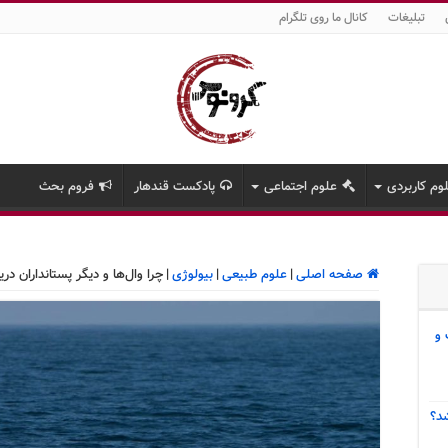
تبلیغات
کانال ما روی تلگرام
وم کاربردی
علوم اجتماعی
پادکست قندهار
فروم بحث
صفحه اصلی
|
علوم طبیعی
|
بیولوژی
|
چرا وال‌ها و دیگر پستانداران در
 و
د؟