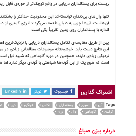
زیست برای پستانداران دریایی در واقع کوچک‌تر از حوزه‌ی قابل 
تنها وال‌های بی‌دندان توانسته‌اند این محدودیت حداکثر را بشکنند و
آن‌هاست. آن‌ها چون به دنبال طعمه نمی‌گردند انرژی کمتری از دس
اندازه با پستانداران روی زمین تقریباً یکی است.
پین از طریق مقایسه‌ی تکامل پستانداران دریایی با نزدیک‌ترین 
این نتایج دست یابد. خوشبختانه موضوعات مطالعاتی زیادی در مور
نزدیکی زیادی دارند، همچنین در مورد گاوماهی که شبیه فیل است 
است که هیچ یک از این گونه‌ها شباهتی با گونه‌ی دیگر ندارد اما 
اشتراک گذاری
فیسبوک
تویتر
LinkedIn
Tags
آبی
اسپرم
پستانداران
تکامل
خونگرم
دریا
در
کرگدن
گاوماهی
وال
وزن
درباره بیژن صباغ