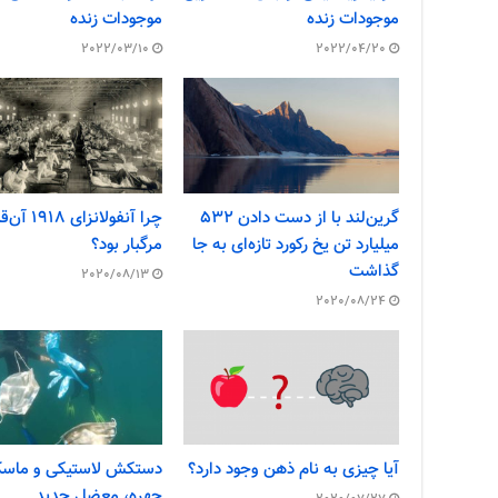
موجودات زنده
موجودات زنده
2022/03/10
2022/04/20
گرین‌لند با از دست دادن ۵۳۲
چرا آنفولانزای ۹۱۸
میلیارد تن یخ رکورد تازه‌ای به جا
مرگبار بود؟
گذاشت
2020/08/13
2020/08/24
آیا چیزی به نام ذهن وجود دارد؟
دستکش لاستیکی و ماس
چهره، معضل جدید