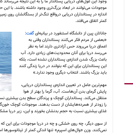
وجود این غول‌های دریایی پستاندار ما را به این نتیجه می‌رساند ک
موجودات می‌توانند در ابعاد بزرگ‌تری وجود داشته باشند. با این
اندازه در پستانداران دریایی درواقع تنگ‌تر از بستگانشان روی زم
کمتر اتفاق می‌افتد.
جاناتان پین از دانشگاه استنفورد در بیانیه‌ای
گفت
:
«بعضی از مردم فکر می‌کنند پستانداران وقتی به
اعماق دریا می‌روند حس آزادتری دارند اما به نظر
می‌رسد دریا برای آنان محدودیت‌های زیادی دارد. آب
باعث بزرگ شدن اندازه‌ی پستانداران نشده است، بلکه
این پستانداران برای این که بتوانند در دریا زندگی کنند
باید بزرگ باشند. انتخاب دیگری وجود ندارد.»
مهم‌ترین عامل در تعیین اندازه‌ی پستانداران دریایی،
پایش گرمای بدن آن‌هاست. آب، گرما را بهتر از هوا
منتقل می‌کند. پستانداران کوچک و پرندگان سطح بدن بیشتری نسب
را زودتر از همرده‌هایشان از دست بدهند. موجودات کوچک خون‌گرم
غذای بیشتری نسبت به حجم بدنشان بخورند و این، زیر دریا مشک
از سوی دیگر، چه روی خشکی و چه در دریا موجودات برای این که نی
نمی‌کنند. وزن «وال‌های اسپرم» تنها اندکی کمتر از تیتانوسورها 