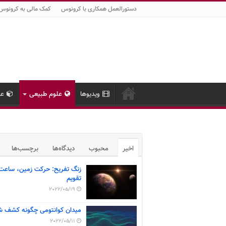
دستورالعمل همکاری با کرونوس
کمک مالی به کرونوس
ویدیوها
علوم طبیعی
عل
اخیر
محبوب
دیدگاه‌ها
برچسب‌ها
زنگ تفریح: حرکت زمین، ساعت
تقویم
2022/05/19
میدان کوانتومی چگونه کشف ش
2022/05/11