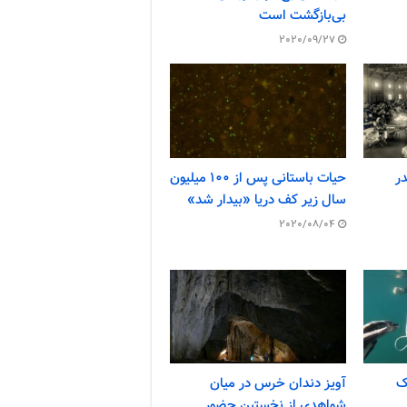
بی‌بازگشت است
2020/09/27
۱ آن‌قدر
حیات باستانی پس از ۱۰۰ میلیون
سال زیر کف دریا «بیدار شد»
2020/08/04
ک
آویز دندان خرس در میان
شواهدی از نخستین حضور