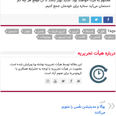
محکوم به مرگ خواهند بود. شاید بهتر باشد تا آن موقع هر چه دم
دستمان می‌آید ستاره برای خودمان جمع کنیم.
Tags
افق
انبساط
انرژی
انرژی تاریک
تمدن
جهان
دایسون
ستاره
فضایی
کائنات
کره دایسون
موجودات
درباره هیأت تحریریه
این مقاله توسط هیأت تحریریه نوشته ویا ویرایش شده است.
عضویت در هیأت تحریریه با توجه به «شرایط همکاری با
کرونوس» برای عموم آزاد است.
قبلی
یوگا و مدیتیشن نفْس را متورم
می‌کنند