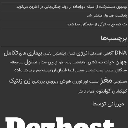
ویدیوی منتشرشده از قبیله دورافتاده‌ از روند جنگل‌زدایی در آمازون می‌گوید
پادکست قندهار منتشر شد
یک کوه یخ به تازگی از جنوبگان جدا شده
برچسب‌ها
تکامل
بیماری
DNA
انرژی
آگاهی
اینشتین
افسردگی
انسان
تاریخ
باکتری
سلول
جهان
حیات
ذهن
زمین
ذره
ستاره
روانشناسی
زمان
سیاهچاله
زبان
ماده
عصب
فضازمان
سیگنال
فضا
عصبی
عصب شناسی
فلسفه
فوتون
فیزیک
مغز
ژن
ژنتیک
هوش
ویروس
نور
نورون
پروتئین
مصنوعی
نسبیت
کوانتوم
کهکشان
کیهان
گرانش
میزبانی توسط