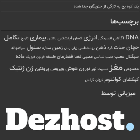
یک کوه یخ به تازگی از جنوبگان جدا شده
برچسب‌ها
تکامل
بیماری
DNA
انرژی
آگاهی
اینشتین
افسردگی
انسان
تاریخ
باکتری
سلول
جهان
حیات
ذهن
زمین
ذره
ستاره
روانشناسی
زمان
سیاهچاله
زبان
ماده
عصب
فضازمان
سیگنال
فضا
عصبی
عصب شناسی
فلسفه
فوتون
فیزیک
مغز
ژن
ژنتیک
هوش
ویروس
نور
نورون
پروتئین
مصنوعی
نسبیت
کوانتوم
کهکشان
کیهان
گرانش
میزبانی توسط