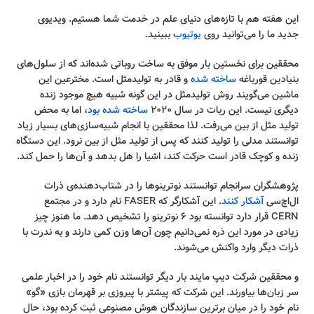
این هفته هم با تازه‌های دنیای علم در خدمت شما هستیم. ویدیوی
جدید ما را می‌توانید روی
یوتیوب
ببینید.
محققین برای نخستین بار موفق به ساخت روباتی شده‌اند که از سلول‌های
بنیادین قورباغه
ساخته شده
و قادر به تولیدمثل است. مخترعین این
ماشین می‌گویند روش تولیدمثل در این گونه شبیه هیچ موجود زنده
دیگری نیست. این ربات در سال ۲۰۲۰
ساخته شده بود
، اما به محض
تولید مثل از بین می‌رفت. لذا محققین با انجام شبیه‌سازی‌های بسیار زیاد
توانستند مدلی را تولید کنند که پس از تولید مثل از بین نرود. این دستگاه
زنده و کوچک قادر است حرکت کند، اشیا را هل بدهد و آن‌ها را حمل کند.
پژوهشگران سرانجام توانستند نوترینوها را در شتاب‌دهنده‌ی ذرات
ال‌اچ‌سی
آشکار کنند
. این آشکارگر که FASER نام دارد و در مجتمع
CERN قرار دارد توانسته بود ۶ نوترینو را تشخیص دهد. ما هنوز چیز
زیادی در مورد این ذره نمی‌دانیم چون آن‌ها وزن کمی دارند و به ندرت با
ذرات دیگر وارد واکنش می‌شوند.
و محققین شرکت دیپ مایند بار دیگر توانستند نام خود را در اخبار علمی
سر زبان‌ها بیاورند. این شرکت که پیشتر با پیروزی بر قهرمان بازی «گو»
نام خود را در میان برترین سازندگان هوش مصنوعی ثبت کرده بود، حال