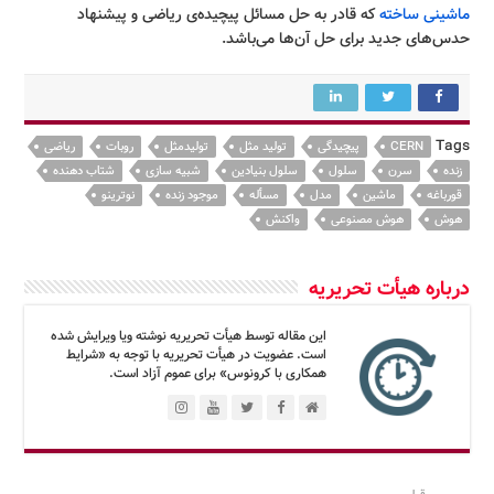
ماشینی ساخته
که قادر به حل مسائل پیچیده‌ی ریاضی و پیشنهاد
حدس‌های جدید برای حل آن‌ها می‌باشد.
Tags
CERN
پیچیدگی
تولید مثل
تولیدمثل
روبات
ریاضی
زنده
سرن
سلول
سلول بنیادین
شبیه سازی
شتاب دهنده
قورباغه
ماشین
مدل
مسأله
موجود زنده
نوترینو
هوش
هوش مصنوعی
واکنش
درباره هیأت تحریریه
این مقاله توسط هیأت تحریریه نوشته ویا ویرایش شده
است. عضویت در هیأت تحریریه با توجه به «شرایط
همکاری با کرونوس» برای عموم آزاد است.