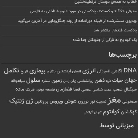
خطاب به همه‌ی دوستان قرنطینه‌نشین
معرفی «کاگنتیو کست»، پادکستی در مورد علوم شناختی به فارسی
ویدیوی منتشرشده از قبیله دورافتاده‌ از روند جنگل‌زدایی در آمازون می‌گوید
پادکست قندهار منتشر شد
یک کوه یخ به تازگی از جنوبگان جدا شده
برچسب‌ها
تکامل
بیماری
DNA
انرژی
آگاهی
اینشتین
افسردگی
انسان
تاریخ
باکتری
سلول
جهان
حیات
ذهن
زمین
ذره
ستاره
روانشناسی
زمان
سیاهچاله
زبان
ماده
عصب
فضازمان
سیگنال
فضا
عصبی
عصب شناسی
فلسفه
فوتون
فیزیک
مغز
ژن
ژنتیک
هوش
ویروس
نور
نورون
پروتئین
مصنوعی
نسبیت
کوانتوم
کهکشان
کیهان
گرانش
میزبانی توسط