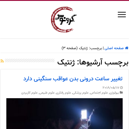
صفحه اصلی
|
برچسب:
ژنتیک
(صفحه 3)
برچسب آرشیوها:
ژنتیک
تغییر ساعت درونی بدن عواقب سنگینی دارد
2018/05/17
بیولوژی
,
علوم اجتماعی
,
علوم پزشکی
,
علوم رفتاری
,
علوم طبیعی
,
علوم کاربردی