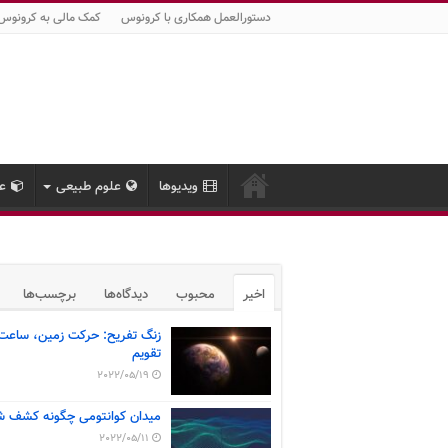
دستورالعمل همکاری با کرونوس
کمک مالی به کرونوس
ویدیوها
علوم طبیعی
عل
اخیر
محبوب
دیدگاه‌ها
برچسب‌ها
زنگ تفریح: حرکت زمین، ساعت
تقویم
2022/05/19
میدان کوانتومی چگونه کشف ش
2022/05/11