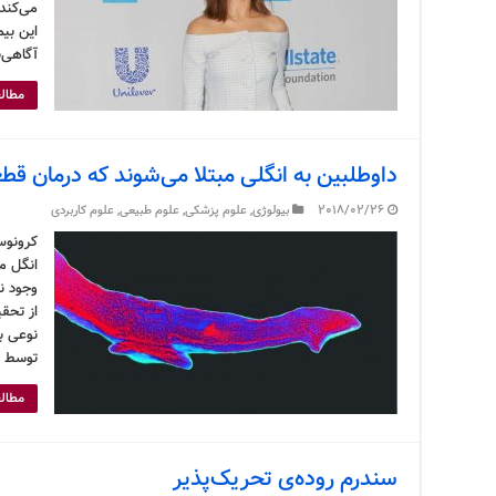
می‌کند
این بیم
آگاهی‌
مطالع
داوطلبین به انگلی مبتلا می‌شوند که درمان قط
2018/02/26
بیولوژی
,
علوم پزشکی
,
علوم طبیعی
,
علوم کاربردی
کرونوس
انگل م
وجود ن
از تحقی
نوعی بی
توسط ۵ نوع انگل خونی …
مطالع
سندرم روده‌ی تحریک‌پذیر