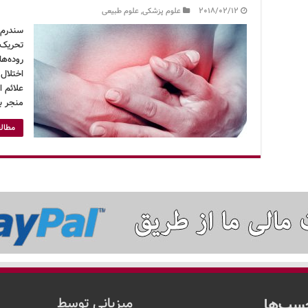
2018/02/12
علوم پزشکی
,
علوم طبیعی
تحریک‌
روده‌ها
اختلال،
علائم ا
منجر ب
مطالع
سب‌ها
میزبانی توسط