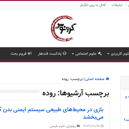
تبلیغات
کانال ما روی تلگرام
وم کاربردی
علوم اجتماعی
پادکست قندهار
فروم بحث
صفحه اصلی
|
برچسب:
روده
برچسب آرشیوها:
روده
 و
بازی در محیط‌های طبیعی سیستم ایمنی بدن کود
می‌بخشد
د؟
2020/10/18
بیولوژی
,
علوم طبیعی