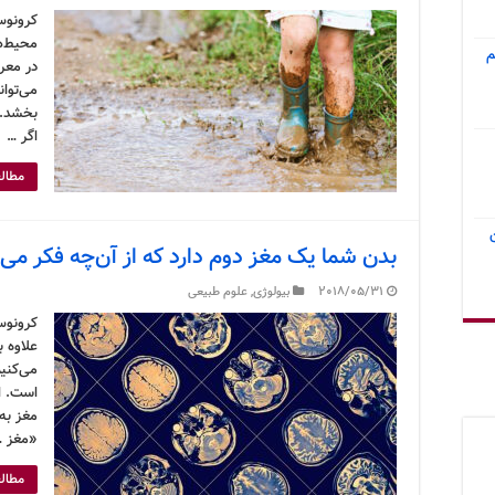
کرونوس
محیط‌ه
م
در معر
می‌توان
بخشد. 
اگر …
مطالع
بدن شما یک مغز دوم دارد که از آن‌چه فکر می
2018/05/31
بیولوژی
,
علوم طبیعی
کرونوس
علاوه ب
می‌کنی
است. ا
مغز به
«مغز 
مطالع