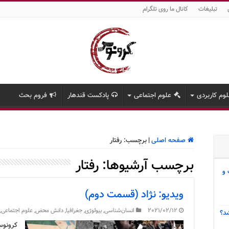
تبلیغات
کانال ما روی تلگرام
وم کاربردی
علوم اجتماعی
پادکست قندهار
فروم بحث
صفحه اصلی
|
برچسب:
رفتار
برچسب آرشیوها:
رفتار
 و
ویدیو: نژاد (قسمت دوم)
2021/02/12
انسان‌شناسی
,
بیولوژی
,
جغرافیا
,
دانش محض
,
علوم اجتماعی
,
د؟
کرونوس