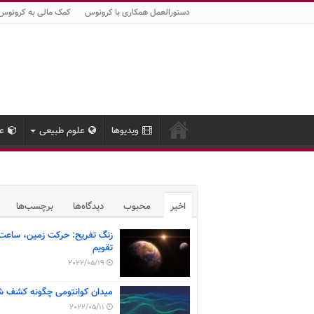
دستورالعمل همکاری با کرونوس
کمک مالی به کرونوس
ویدیوها
علوم طبیعی
عل
اخیر
محبوب
دیدگاه‌ها
برچسب‌ها
زنگ تفریح: حرکت زمین، ساعت
تقویم
2022/05/19
میدان کوانتومی چگونه کشف ش
2022/05/11