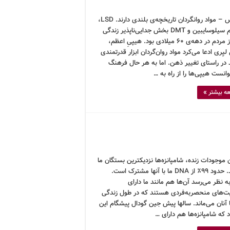
کرونوس – مواد روانگردان تاریخچه‌ی بلندی دارند. LSD،
ماشروم سیلوسایبین و DMT بخش جدایی‌ناپذیر زندگی
برخی از مردم در دهه‌ی ۶۰ میلادی بود. هیپیِ اعظم،
لیِری ادعا می‌کرد مواد روان‌گردان ابزار قدرتمندی
در راستای تغییر ذهن. اما به هر حال فرهنگ
انست هیپی‌ها را از راه به …
ه بیشتر »
 موجودات زنده، شامپانزه‌ها نزدیکترین بستگان ما
هستند. حدود ۹۹٪ از DNA ما با آنها مشترک است.
ه نظر می‌رسد آن‌ها هم مانند ما دارای
های منحصربه‌فردی هستند که در طول زندگی
ا آنان می‌ماند. سالها پیش جین گودال پیشگام این
د که شامپانزه‌ها هم دارای …