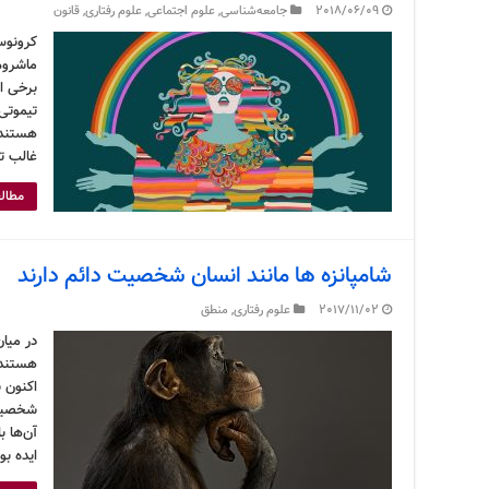
2018/06/09
جامعه‌شناسی
,
علوم اجتماعی
,
علوم رفتاری
,
قانون
تیموتی 
هستند 
غالب تو
مطالع
شامپانزه ها مانند انسان شخصیت دائم دارند
2017/11/02
علوم رفتاری
,
منطق
در میان
اکنون ب
شخصیت‌
آن‌ها ب
ایده بو