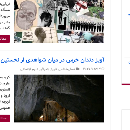
آریایی»
مسأله‌ی
م
می‌پردا
بشر بر
گفته م
مطالع
آویز دندان خرس در میان شواهدی از نخستین ح
2020/05/13
انسان‌شناسی
,
تاریخ
,
جغرافیا
,
علوم اجتماعی
کرونوس
غاری د
انسان‌ه
اروپا 
آن‌چه ت
عمومی 
مطالع