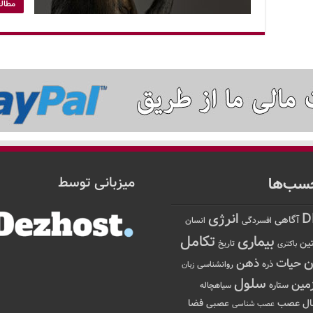
مطالع
سب‌ها
میزبانی توسط
D
انرژی
آگاهی
افسردگی
انسان
تکامل
بیماری
ین
تاریخ
باکتری
ن
حیات
ذهن
ذره
روانشناسی
زبان
سلول
مین
ستاره
سیاهچاله
عصب
ال
فضا
عصبی
عصب شناسی