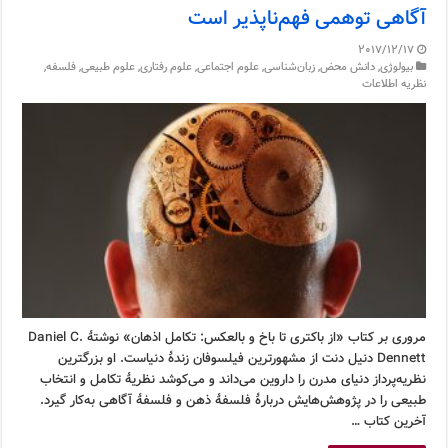
آگاهی توهمی فهم‌ناپذیر است
2017/12/17
بیولوژی
,
دانش محض
,
زبان‌شناسی
,
علوم اجتماعی
,
علوم رفتاری
,
علوم طبیعی
,
فلسفه
,
نظریه اطلاعات
مروری بر کتاب «از باکتری تا باخ و بالعکس: تکامل اذهان» نوشتۀ Daniel C.
Dennett دنیل دنت از مشهورترین فیلسوفان زندۀ دنیاست. او بزرگترین
نظریه‌پرداز دنیای مدرن را داروین می‌داند و می‌کوشد نظریۀ تکامل و انتخاب
طبیعی را در پژوهش‌هایش دربارۀ فلسفۀ ذهن و فلسفۀ آگاهی به‌کار گیرد.
آخرین کتاب …