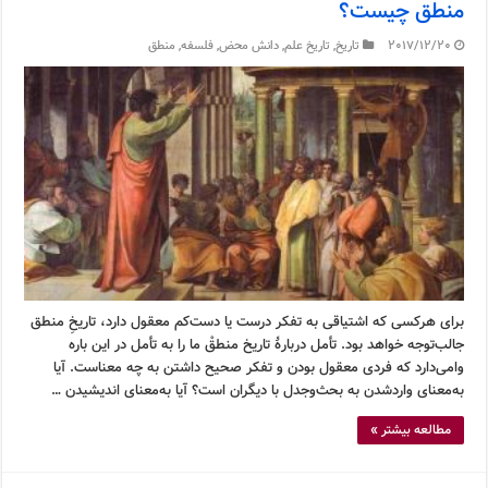
منطق چیست؟
2017/12/20
تاریخ
,
تاریخ علم
,
دانش محض
,
فلسفه
,
منطق
برای هرکسی که اشتیاقی به تفکر درست یا دست‌کم معقول دارد، تاریخِ منطق
جالب‌توجه خواهد بود. تأمل دربارۀ تاریخ منطقْ ما را به تأمل در این باره
وامی‌دارد که فردی معقول بودن و تفکر صحیح داشتن به چه معناست. آیا
به‌معنای وارد‌شدن به بحث‌وجدل با دیگران است؟ آیا به‌معنای اندیشیدن …
مطالعه بیشتر »