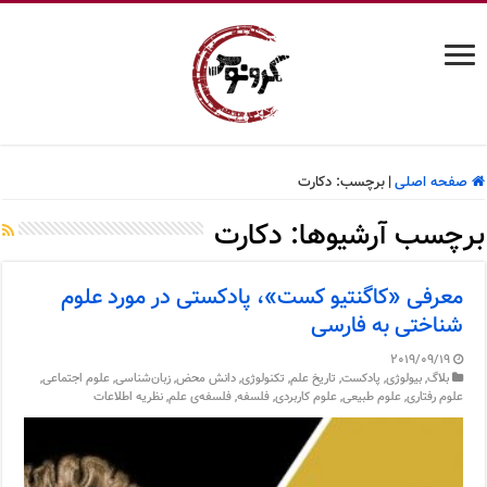
صفحه اصلی
|
برچسب:
دکارت
برچسب آرشیوها:
دکارت
معرفی «کاگنتیو کست»، پادکستی در مورد علوم
شناختی به فارسی
2019/09/19
بلاگ
,
بیولوژی
,
پادکست
,
تاریخ علم
,
تکنولوژی
,
دانش محض
,
زبان‌شناسی
,
علوم اجتماعی
,
علوم رفتاری
,
علوم طبیعی
,
علوم کاربردی
,
فلسفه
,
فلسفه‌ی علم
,
نظریه اطلاعات