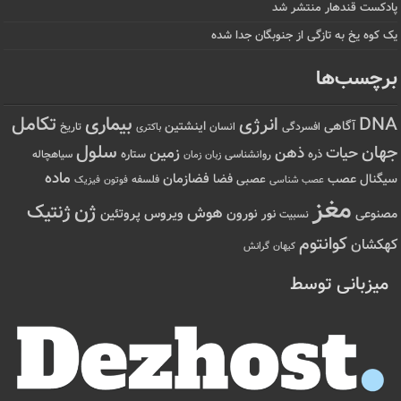
پادکست قندهار منتشر شد
یک کوه یخ به تازگی از جنوبگان جدا شده
برچسب‌ها
تکامل
بیماری
DNA
انرژی
آگاهی
اینشتین
افسردگی
انسان
تاریخ
باکتری
سلول
جهان
حیات
ذهن
زمین
ذره
ستاره
روانشناسی
زمان
سیاهچاله
زبان
ماده
عصب
فضازمان
سیگنال
فضا
عصبی
عصب شناسی
فلسفه
فوتون
فیزیک
مغز
ژن
ژنتیک
هوش
ویروس
نور
نورون
پروتئین
مصنوعی
نسبیت
کوانتوم
کهکشان
کیهان
گرانش
میزبانی توسط