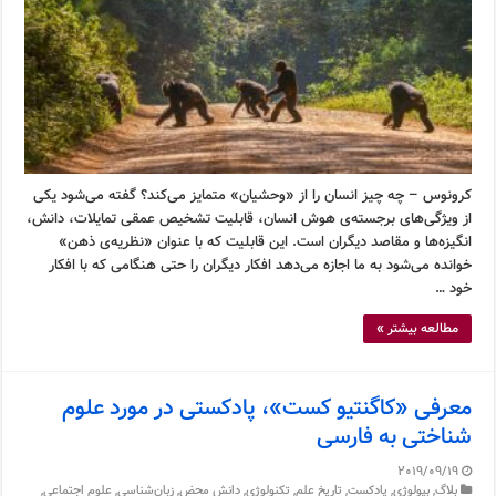
کرونوس – چه چیز انسان را از «وحشیان» متمایز می‌کند؟ گفته می‌شود یکی
از ویژگی‌های برجسته‌ی هوش انسان، قابلیت تشخیص عمقی تمایلات، دانش،
انگیزه‌ها و مقاصد دیگران است. این قابلیت که با عنوان «نظریه‌ی ذهن»
خوانده می‌شود به ما اجازه می‌دهد افکار دیگران را حتی هنگامی که با افکار
خود …
مطالعه بیشتر »
معرفی «کاگنتیو کست»، پادکستی در مورد علوم
شناختی به فارسی
2019/09/19
بلاگ
,
بیولوژی
,
پادکست
,
تاریخ علم
,
تکنولوژی
,
دانش محض
,
زبان‌شناسی
,
علوم اجتماعی
,