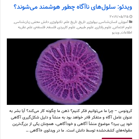
ویدئو: سلول‌های ناآگاه چطور هوشمند می‌شوند؟
2018/05/25
آموزش
,
انسان‌شناسی
,
بیولوژی
,
تاریخ
,
تاریخ علم
,
تکنولوژی
,
دانش محض
,
زبان‌شناسی
,
علوم اجتماعی
,
علوم رفتاری
,
علوم طبیعی
,
علوم کاربردی
,
فلسفه
,
فلسفه‌ی علم
,
نظریه
اطلاعات
,
ویدیو
کرونوس – چرا ما می‌توانیم فکر کنیم؟ ذهن ما چگونه کار می‌کند؟ آیا بشر به
عنوان عامل آگاه و متفکر قادر خواهد بود به منشأ و دلیل شکل‌گیری آگاهی
خود پی ببرد؟ موضوع منشأ آگاهی و خودآگاهی، همچنان یکی از بزرگ‌ترین
مقوله‌های کشف‌نشده توسط دانش است. ما در ویدئوی «آگاهی …