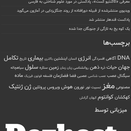
معرفی «کاگنتیو کست»، پادکستی در مورد علوم شناختی به فارسی
ویدیوی منتشرشده از قبیله دورافتاده‌ از روند جنگل‌زدایی در آمازون می‌گوید
پادکست قندهار منتشر شد
یک کوه یخ به تازگی از جنوبگان جدا شده
برچسب‌ها
تکامل
بیماری
DNA
انرژی
آگاهی
اینشتین
افسردگی
انسان
تاریخ
باکتری
سلول
جهان
حیات
ذهن
زمین
ذره
ستاره
روانشناسی
زمان
سیاهچاله
زبان
ماده
عصب
فضازمان
سیگنال
فضا
عصبی
عصب شناسی
فلسفه
فوتون
فیزیک
مغز
ژن
ژنتیک
هوش
ویروس
نور
نورون
پروتئین
مصنوعی
نسبیت
کوانتوم
کهکشان
کیهان
گرانش
میزبانی توسط