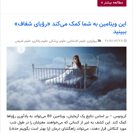
مطالعه بیشتر »
این ویتامین به شما کمک می‌کند «رؤیای شفاف»
ببینید
2018/04/28
بیولوژی
,
علوم اجتماعی
,
علوم پزشکی
,
علوم رفتاری
,
علوم طبیعی
کرونوس – بر اساس نتایج یک آزمایش، ویتامین B6 می‌تواند به یادآوری رؤیاها
کمک کند. این کشف به غیر از کسانی که می‌خواهند مغزشان را در طول شب
مورد کنکاش قرار دهند، می‌تواند راهگشای درمان (یا بهتر است بگوییم حذف)