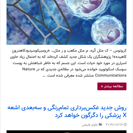
کرونوس – ک مثل کُره، م مثل مکعب و ر مثل… «رومبیکوسیدودکاهدرونِ
کاهیده»! پژوهشگران یک شکل جدید کشف کرده‌اند که به احتمال زیاد حاوی
اسراری در مورد خود حیات است. این جسم که به خاطر شباهتش به پوست
سوسک اسکوتویید خوانده می‌شود در مقاله‌ی جدیدی که در Nature
Communications منتشر شده معرفی شده است. …
مطالعه بیشتر »
روش جدید عکس‌برداری تمام‌رنگی و سه‌بعدی اشعه
X پزشکی را دگرگون خواهد کرد
2018/07/17
علوم طبیعی