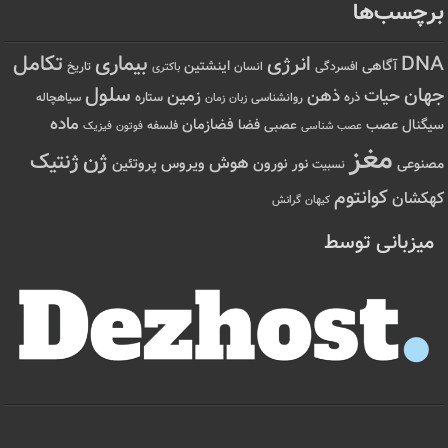
برچسب‌ها
تکامل
بیماری
DNA
انرژی
آگاهی
اینشتین
افسردگی
انسان
تاریخ
باکتری
سلول
جهان
حیات
ذهن
زمین
ذره
ستاره
روانشناسی
زمان
سیاهچاله
زبان
ماده
عصب
فضازمان
سیگنال
فضا
عصبی
عصب شناسی
فلسفه
فوتون
فیزیک
مغز
ژن
ژنتیک
هوش
ویروس
نور
نورون
پروتئین
مصنوعی
نسبیت
کوانتوم
کهکشان
کیهان
گرانش
میزبانی توسط