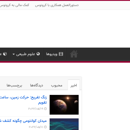
دستورالعمل همکاری با کرونوس
کمک مالی به کرونوس
ویدیوها
علوم طبیعی
عل
اخیر
محبوب
دیدگاه‌ها
برچسب‌ها
زنگ تفریح: حرکت زمین، ساعت
تقویم
2022/05/19
میدان کوانتومی چگونه کشف ش
2022/05/11