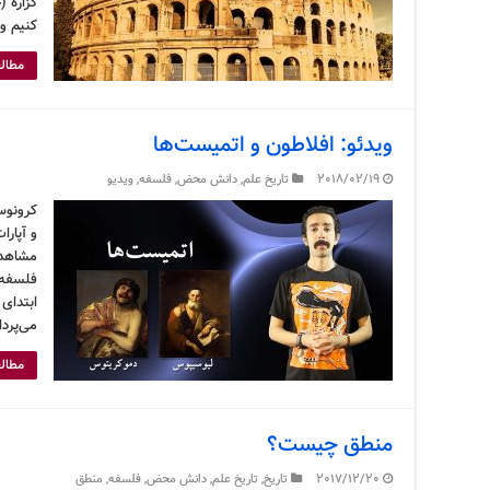
گزاره (
کنیم 
مطالع
ویدئو: افلاطون و اتمیست‌ها
2018/02/19
تاریخ علم
,
دانش محض
,
فلسفه
,
ویدیو
کرونوس
و آپارا
مشاهده
فلسفه 
ابتدای
می‌پردا
مطالع
منطق چیست؟
2017/12/20
تاریخ
,
تاریخ علم
,
دانش محض
,
فلسفه
,
منطق