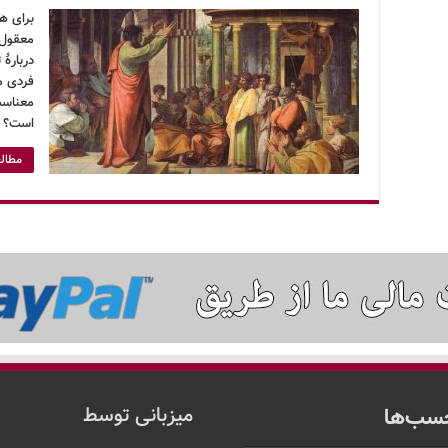
برای ه
معقول د
دربارۀ 
فردی م
معناست.
است؟ آ
مطالع
سب‌ها
میزبانی توسط