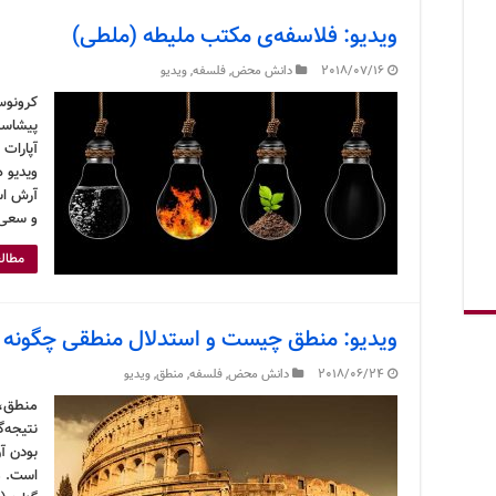
ویدیو: فلاسفه‌ی مکتب ملیطه (ملطی)
2018/07/16
دانش محض
,
فلسفه
,
ویدیو
کرونوس
پیشاسق
آپارات 
ویدیو ه
آرش اس
و سعی 
مطالع
ویدیو: منطق چیست و استدلال منطقی چگونه
2018/06/24
دانش محض
,
فلسفه
,
منطق
,
ویدیو
منطق، 
نتیجه‌گ
بودن آ
است. من