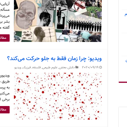
آریایی»
مسأله‌ی
م
می‌پردا
بشر بر
گفته م
مطالع
ویدیو: چرا زمان فقط به جلو حرکت می‌کند؟
2020/09/19
دانش محض
,
علوم طبیعی
,
فلسفه
,
فیزیک
,
ویدیو
ویدیوی 
طریق ه
به پرس
می‌کنیم
برخی از
مطالع