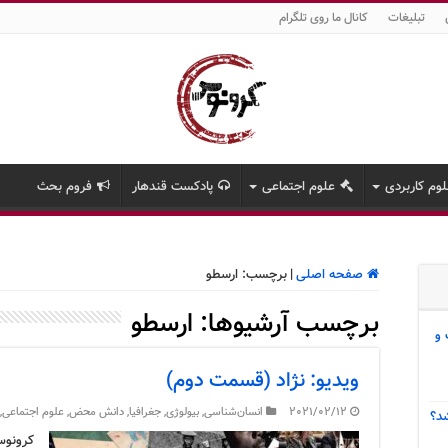
تبلیغات
کانال ما روی تلگرام
وم کاربردی
علوم اجتماعی
پادکست قندهار
فروم بحث
صفحه اصلی
|
برچسب:
ارسطو
برچسب آرشیوها:
ارسطو
 و
ویدیو: نژاد (قسمت دوم)
2021/02/12
انسان‌شناسی
,
بیولوژی
,
جغرافیا
,
دانش محض
,
علوم اجتماعی
,
د؟
کرونوس