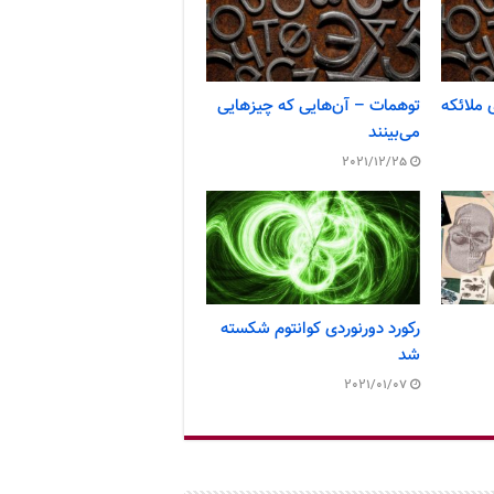
 ملائکه
توهمات – آن‌هایی که چیزهایی
می‌بینند
2021/12/25
رکورد دورنوردی کوانتوم شکسته
شد
2021/01/07