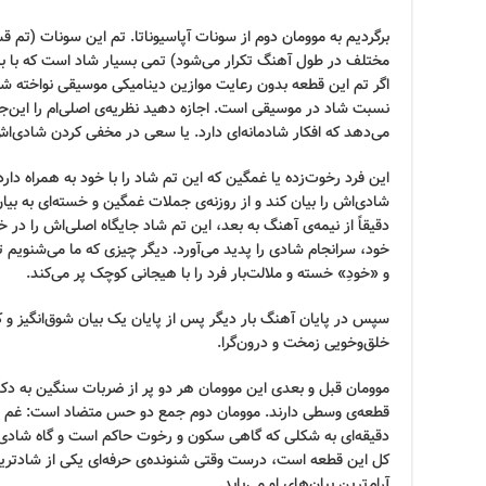
برگردیم به موومان دوم از سونات آپاسیوناتا. تم این سونات (تم
مختلف در طول آهنگ تکرار می‌شود) تمی بسیار شاد است که با بی
اگر تم این قطعه بدون رعایت موازین دینامیکی موسیقی نواخته شو
نسبت شاد در موسیقی است. اجازه دهید نظریه‌ی اصلی‌ام را این‌جا 
می‌دهد که افکار شادمانه‌ای دارد. یا سعی در مخفی کردن شادی‌اش
این فرد رخوت‌زده یا غمگین که این تم شاد را با خود به همراه دارد
شادی‌اش را بیان کند و از روزنه‌ی جملات غمگین و خسته‌ای به بیا
دقیقاً از نیمه‌ی آهنگ به بعد، این تم شاد جایگاه اصلی‌اش را در خ
خود، سرانجام شادی را پدید می‌آورد. دیگر چیزی که ما می‌شنویم
و «خودِ» خسته و ملالت‌بار فرد را با هیجانی کوچک پر می‌کند.
سپس در پایان آهنگ بار دیگر پس از پایان یک بیان شوق‌انگیز و کوت
خلق‌وخویی زمخت و درون‌گرا.
موومان قبل و بعدی این موومان هر دو پر از ضربات سنگین به دکمه
قطعه‌ی وسطی دارند. موومان دوم جمع دو حس متضاد است: غم و
دقیقه‌ای به شکلی که گاهی سکون و رخوت حاکم است و گاه شادی. 
کل این قطعه است، درست وقتی شنونده‌ی حرفه‌ای یکی از شادترین 
آرام‌ترین بیان‌های او می‌یابد.