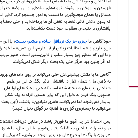
اما آگاهی و خودآگاهی ما با همه‌ی اعجاب‌انگیزی‌شان در برخی مو
فهمیدن و آموختن می‌شوند. نمونه‌های ساده‌ای از این وضعیت را 
مسائل یا همان موضع‌گیری ما نسبت به امور جستجو کرد. کافی است
که بدون دانش کافی فقط به نقض آن‌ها پرداخته‌اید و حتی بعضاً با این
پافشاری بر نتیجه‌ی مطلوب خود دست نکشیده‌اید.
خودآگاهی ما
چیزی جز یک نرم‌افزار ساده و مبتدی نیست
؛ با این
می‌پنداریم و هم انتظارات زیادی از آن داریم. این «من» ما خود را
و با این که منطق چیز بسیار سلب و قانون‌مندی است، هنوز می‌ب
که اگر چنین بود هرگز حتی یک بحث دیگر شکل نمی‌گرفت.
آگاهی ما با دانش پیشینی‌اش حتی می‌تواند بر روی داده‌های ورود
به ذهن ما از همان آغاز دریافتشان تأثیر بگذارد. این در علوم
شناختی پدیده‌ای شناخته شده است که حتی محرک‌های اولیه‌ای
همچون رنگ قرمز به دلیل این که برای همه‌ی افراد به یک شکل
پدیدار نمی‌شوند لذا نمی‌توانند «امری بنیادین» باشند. (این بحث ر
می‌توانید با جستجوی گزاره‌ی qualia در گوگل دنبال کنید.)
پس احتمالاً هر چه اگوی ما قوی‌تر باشد در مقابل دریافت اطلاعات
نو و تغییرات بنیادین محافظه‌کارتر می‌شویم. با این حال، ما هنوز و
هر روزه با رنگ‌ها و طرح‌های جدیدی مواجه می‌شویم که برخی از