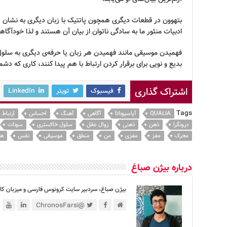
بتهوون در قطعات دیگری همچون پاتتیک با زبان دیگری به نشان 
ادبیات منثور ما به سادگی ناتوان از بیان آن هستند و لذا خودآگاه
فهمیدن موسیقی مانند فهمیدن هر زبان یا حرفه‌ی دیگری به سلول
بدیع و نویی برای برقرار کردن ارتباط با هم پیدا کنند، کاری که 
اشتراک گذاری
فیسبوک
تویتر
LinkedIn
Tags
QUALIA
آپاسیوناتا
آگاهی
آهنگ
احساس
ارتباط
درونگرا
ذهن
ذهنی
زوال عقل
سلول خاکستری
سونات
محرک
مغز
مغزی
من
منطق
موسیقی
نفس
هن
درباره بیژن صباغ
بیژن صباغ، سردبیر سایت کرونوس فارسی و میزبان کان
@ChronosFarsi