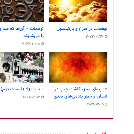
توهمات در صرع و پارکینسون
توهمات – آن‌ها که صدای
را می‌شنوند
2022/01/26
2022/01/08
هواپیمای سبز، کاشت چیپ در
ویدیو: نژاد (قسمت دوم)
انسان و خطر پندمی‌های بعدی
2021/02/12
2021/12/15