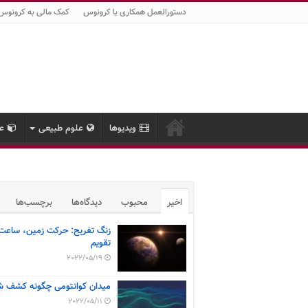
دستورالعمل همکاری با کرونوس
کمک مالی به کرونوس
ویدیوها
علوم طبیعی
عل
اخیر
محبوب
دیدگاه‌ها
برچسب‌ها
زنگ تفریح: حرکت زمین، ساعت
تقویم
2022/05/19
میدان کوانتومی چگونه کشف ش
2022/05/11