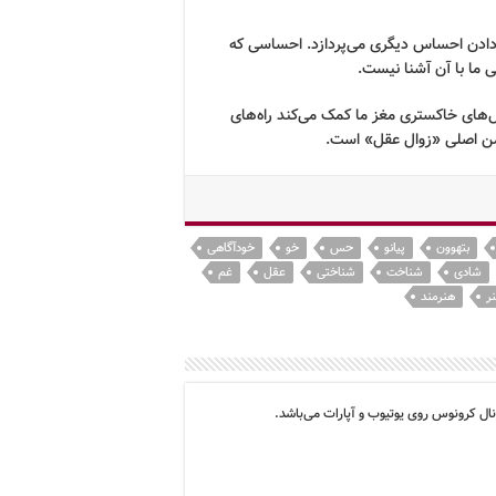
دادن احساس دیگری می‌پردازد. احساسی که
ی ما با آن آشنا نیست.
‌های خاکستری مغز ما کمک می‌کند راه‌های
دشمن اصلی «زوال عقل» است.
بتهوون
پیانو
حس
خو
خودآگاهی
شادی
شناخت
شناختی
عقل
غم
ر
هنرمند
ال کرونوس روی یوتیوب و آپارات می‌باشد.