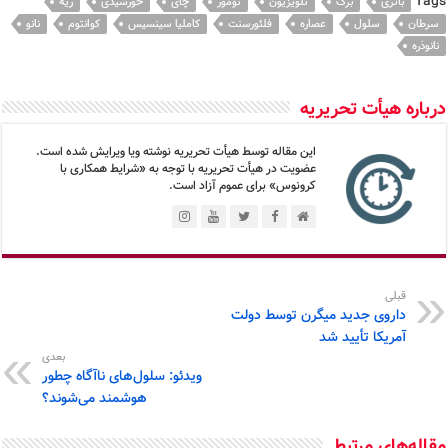
Tags
باتری
برگ
تلویزیون
تومور
چای
خورشیدی
ریه
سرطان
سلول
عصاره
فلئورسنت
کاملیا سینسیس
کوانتوم
نانو
نانوذره
درباره هیأت تحریریه
این مقاله توسط هیأت تحریریه نوشته ویا ویرایش شده است.
عضویت در هیأت تحریریه با توجه به «شرایط همکاری با
کرونوس» برای عموم آزاد است.
قبلی
داروی جدید میگرن توسط دولت
آمریکا تأیید شد
بعدی
ویدئو: سلول‌های ناآگاه چطور
هوشمند می‌شوند؟
مقاله‌های مرتبط