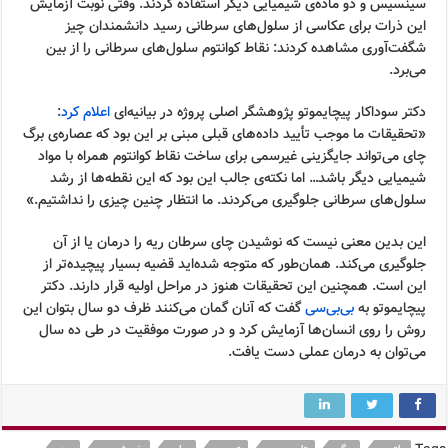
سینسیس و دو ماده‌ی شیمیایی دیگر استفاده کردند. وقتی نوبت آزمایش
این ذرات برای عکاسی از سلول‌های سرطانی رسید دانشمندان چیز
شگفت‌آوری مشاهده کردند: نقاط کوانتوم سلول‌های سرطانی را از بین
می‌برد.
دکتر سوداکار پیچایموتو پژوهشگر اصلی پروژه در بیانیه‌ای
اعلام کرد
:
«تحقیقات ما موجب تأیید داده‌های قبلی مبنی بر این بود که عصاره‌ی برگ
چای می‌تواند جایگزینی غیرسمی برای ساخت نقاط کوانتوم همراه با مواد
شیمیایی دیگر باشد… اما نکته‌ی جالب این بود که این نقطه‌ها از رشد
سلول‌های سرطانی جلوگیری می‌کردند. ما انتظار چنین چیزی را نداشتیم.»
این بدین معنی نیست که نوشیدن چای سرطان ریه را درمان یا از آن
جلوگیری می‌کند. همان‌طور که متوجه شده‌اید قضیه بسیار پیچیده‌تر از
این است. همچنین این تحقیقات هنوز در مراحل اولیه قرار دارند. دکتر
پیچایموتو به
بی‌بی‌سی
گفت که آنان گمان می‌کنند ظرف دو سال بتوان این
روش را روی انسان‌ها آزمایش کرد و در صورت موفقیت در طی ده سال
می‌توان به درمان عملی دست یافت.