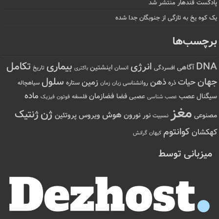
پادکست قندهار منتشر شد
یک کوه یخ به تازگی از جنوبگان جدا شده
برچسب‌ها
تکامل
بیماری
DNA
انرژی
آگاهی
اینشتین
افسردگی
انسان
تاریخ
باکتری
سلول
جهان
حیات
ذهن
زمین
ذره
ستاره
روانشناسی
زمان
سیاهچاله
زبان
ماده
عصب
فضازمان
سیگنال
فضا
عصبی
عصب شناسی
فلسفه
فوتون
فیزیک
مغز
ژن
ژنتیک
هوش
ویروس
نور
نورون
پروتئین
مصنوعی
نسبیت
کوانتوم
کهکشان
کیهان
گرانش
میزبانی توسط