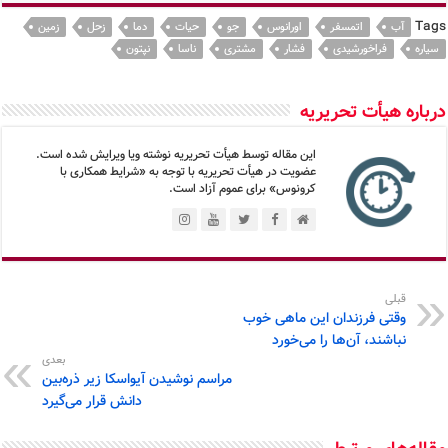
Tags
آب
اتمسفر
اورانوس
جو
حیات
دما
زحل
زمین
سیاره
فراخورشیدی
فشار
مشتری
ناسا
نپتون
درباره هیأت تحریریه
این مقاله توسط هیأت تحریریه نوشته ویا ویرایش شده است.
عضویت در هیأت تحریریه با توجه به «شرایط همکاری با
کرونوس» برای عموم آزاد است.
قبلی
وقتی فرزندان این ماهی خوب
نباشند، آن‌ها را می‌خورد
بعدی
مراسم نوشیدن آیواسکا زیر ذره‌بین
دانش قرار می‌گیرد