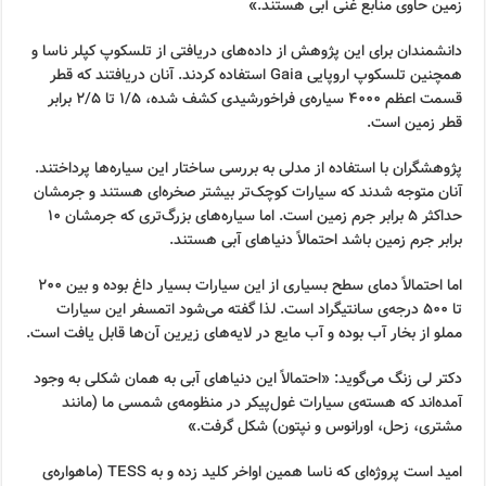
زمین حاوی منابع غنی آبی هستند.»
دانشمندان برای این پژوهش از داده‌های دریافتی از تلسکوپ کپلر ناسا و
همچنین تلسکوپ اروپایی Gaia استفاده کردند. آنان دریافتند که قطر
قسمت اعظم ۴۰۰۰ سیاره‌ی فراخورشیدی کشف شده، ۱/۵ تا ۲/۵ برابر
قطر زمین است.
پژوهشگران با استفاده از مدلی به بررسی ساختار این سیاره‌ها پرداختند.
آنان متوجه شدند که سیارات کوچک‌تر بیشتر صخره‌ای هستند و جرمشان
حداکثر ۵ برابر جرم زمین است. اما سیاره‌های بزرگ‌تری که جرمشان ۱۰
برابر جرم زمین باشد احتمالاً دنیاهای آبی هستند.
اما احتمالاً دمای سطح بسیاری از این سیارات بسیار داغ بوده و بین ۲۰۰
تا ۵۰۰ درجه‌ی سانتیگراد است. لذا گفته می‌شود اتمسفر این سیارات
مملو از بخار آب بوده و آب مایع در لایه‌های زیرین آن‌ها قابل یافت است.
دکتر لی زنگ می‌گوید: «احتمالاً این دنیاهای آبی به همان شکلی به وجود
آمده‌اند که هسته‌ی سیارات غول‌پیکر در منظومه‌ی شمسی ما (مانند
مشتری، زحل، اورانوس و نپتون) شکل گرفت.»
امید است پروژه‌ای که ناسا همین اواخر کلید زده و به TESS (ماهواره‌ی