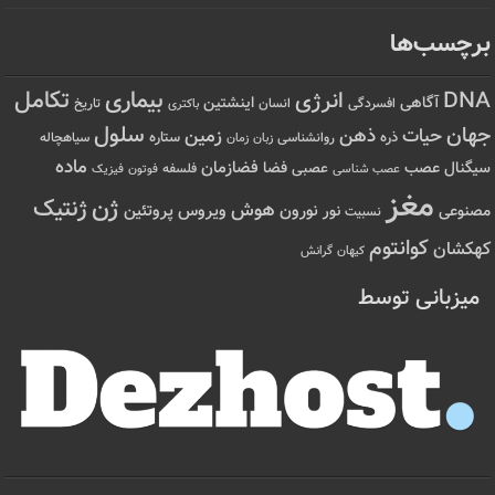
برچسب‌ها
تکامل
بیماری
DNA
انرژی
آگاهی
اینشتین
افسردگی
انسان
تاریخ
باکتری
سلول
جهان
حیات
ذهن
زمین
ذره
ستاره
روانشناسی
زمان
سیاهچاله
زبان
ماده
عصب
فضازمان
سیگنال
فضا
عصبی
عصب شناسی
فلسفه
فوتون
فیزیک
مغز
ژن
ژنتیک
هوش
ویروس
نور
نورون
پروتئین
مصنوعی
نسبیت
کوانتوم
کهکشان
کیهان
گرانش
میزبانی توسط