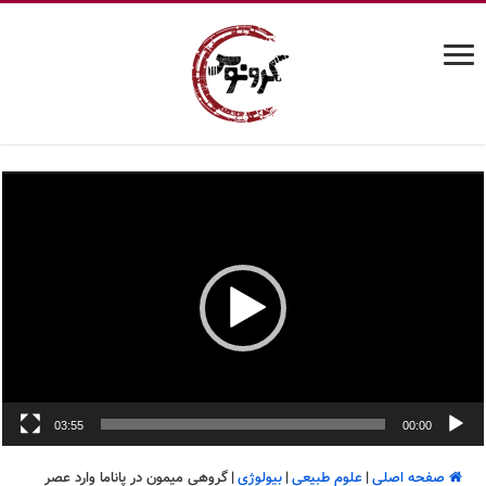
03:55
00:00
صفحه اصلی
|
علوم طبیعی
|
بیولوژی
|
گروهی میمون در پاناما وارد عصر