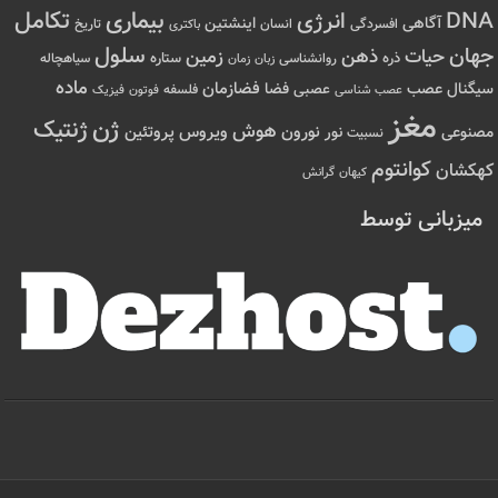
تکامل
بیماری
DNA
انرژی
آگاهی
اینشتین
افسردگی
انسان
تاریخ
باکتری
سلول
جهان
حیات
ذهن
زمین
ذره
ستاره
روانشناسی
زمان
سیاهچاله
زبان
ماده
عصب
فضازمان
سیگنال
فضا
عصبی
عصب شناسی
فلسفه
فوتون
فیزیک
مغز
ژن
ژنتیک
هوش
ویروس
نور
نورون
پروتئین
مصنوعی
نسبیت
کوانتوم
کهکشان
کیهان
گرانش
میزبانی توسط