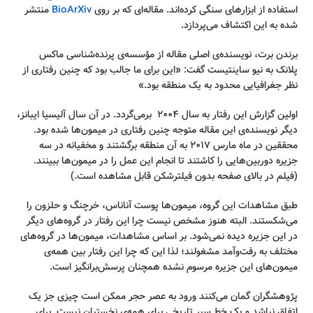
استفاده از ابزارهای سنگی کرده‌اند. مقاله‌ای که بر روی
BioArXiv
منتشر
شده به این اکتشاف می‌پردازد.
برندن برت، نویسنده‌ی اصلی مقاله از مؤسسه‌ی پرنده‌شناسی ماکس
پلانک به نیو ساینتیست گفت: «این برای ما جالب بود که چنین رفتاری از
نظر جغرافیایی محدود به یک منطقه بود.»
اولین گزارش این رفتار به سال ۲۰۰۴ برمی‌گردد. در آن سال آلیسیا ایبانز،
دیگر نویسنده‌ی این مقاله متوجه چنین رفتاری در میمون‌ها شده بود.
محققین در ماه مارس ۲۰۱۷ به آن منطقه برگشتند و مخفیانه در سه
جزیره دوربین‌هایی را کاشتند تا انجام این عمل را در میمون‌ها ببینند.
(فیلم در بالای صفحه بدون فیلترشکن قابل مشاهده است.)
طبق مشاهدات این گروه، میمون‌ها پوست آناناس، خرچنگ و حلزون را
می‌شکستند. البته هنوز مشخص نیست چرا این رفتار در گروه‌های دیگر
در این جزیره دیده نمی‌شود. بر اساس مشاهدات، میمون‌ها در گروه‌های
مختلف به رفت‌وآمد مشغولند؛ لذا این که چرا این رفتار بین همه‌ی
میمون‌های این جزیره مرسوم نشده همچنان پرسش‌برانگیز است.
پژوهشگران گمان می‌کنند ورود به عصر حجر ممکن است چیزی جز یک
اتفاق نباشد و یک خط سیر تاریخی برای همه‌ی نخستیان نیست. برای