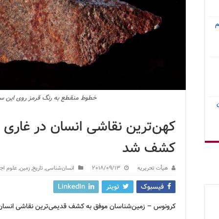
م
خطوط منقطع به رنگ قرمز روی این س
کهن‌ترین نقاشی انسان در غاری د
کشف شد
هیأت تحریریه
2018/09/13
انسان‌شناسی
,
تاریخ
,
زمین
,
علوم اج
فیسبوک
تویتر
LinkedIn
کرونوس – زمین‌شناسان موفق به کشف قدیمی‌ترین نقاشی انسان با قدمت بیش از