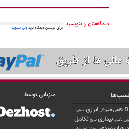
دیدگاهتان را بنویسید
برای نوشتن دیدگاه باید
وارد بشوید
.
سب‌ها
میزبانی توسط
D
انرژی
آگاهی
افسردگی
انسان
تکامل
بیماری
ین
تاریخ
باکتری
ن
حیات
ذهن
ذره
روانشناسی
زبان