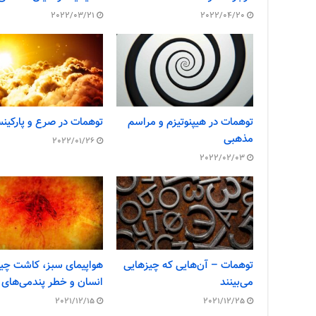
2022/03/21
2022/04/20
توهمات در هیپنوتیزم و مراسم
توهمات در صرع و پارکین
مذهبی
2022/01/26
2022/02/03
توهمات – آن‌هایی که چیزهایی
هواپیمای سبز، کاشت چی
می‌بینند
انسان و خطر پندمی‌های 
2021/12/15
2021/12/25