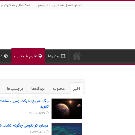
دستورالعمل همکاری با کرونوس
کمک مالی به کرونوس
ویدیوها
علوم طبیعی
عل
اخیر
محبوب
دیدگاه‌ها
برچسب‌ها
زنگ تفریح: حرکت زمین، ساعت
تقویم
2022/05/19
میدان کوانتومی چگونه کشف ش
2022/05/11