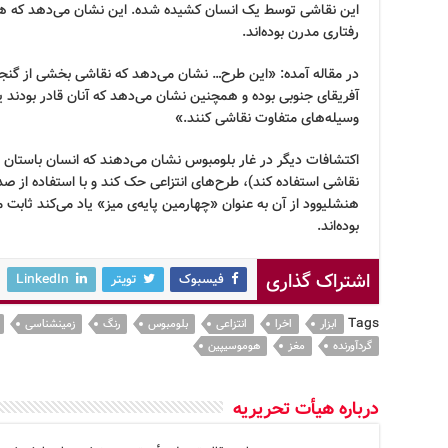
این نقاشی توسط یک انسان کشیده شده. این نشان می‌دهد که هوم
رفتاری مدرن بوده‌اند.
در مقاله آمده: «این طرح… نشان می‌دهد که نقاشی بخشی از گنجین
آفریقای جنوبی بوده و همچنین نشان می‌دهد که آنان قادر بودند ی
وسیله‌های متفاوت نقاشی کنند.»
اکتشافات دیگر در غار بلومبوس نشان می‌دهند که انسان باستان قادر
نقاشی استفاده کند)، طرح‌های انتزاعی حک کند و با استفاده از صد
هنشلیوود از آن به عنوان «چهارمین پایه‌ی میز» یاد می‌کند ثابت 
بوده‌اند.
اشتراک گذاری
فیسبوک
تویتر
LinkedIn
Tags
ابزار
اخرا
انتزاعی
بلومبوس
رنگ
زمینشناسی
گردآورنده
مغز
هوموسیپین
درباره هیأت تحریریه