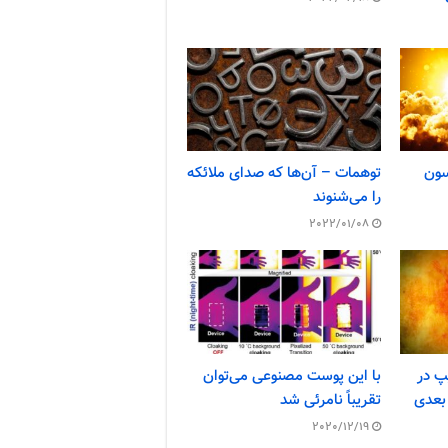
سون
توهمات – آن‌ها که صدای ملائکه
را می‌شنوند
2022/01/08
پ در
با این پوست مصنوعی می‌توان
بعدی
تقریباً نامرئی شد
2020/12/19